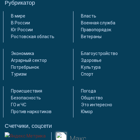
Рубрикатор
В мире
Власть
В России
Военная служба
Юг России
Правопорядок
Ростовская область
Ветераны
Экономика
Благоустройство
Аграрный сектор
Здоровье
Потребрынок
Культура
Туризм
Спорт
Происшествия
Погода
Безопасность
Общество
ГО и ЧС
Это интересно
Против наркотиков
Юмор
Счетчики, соцсети
Макс