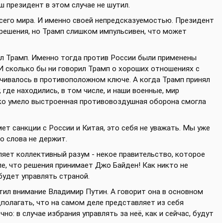
ш президент в этом случае не шутил.
всего мира. И именно своей непредсказуемостью. Президент
ешения, но Трамп слишком импульсивен, что может
ял Трамп. Именно тогда против России были применены
 И сколько бы ни говорил Трамп о хороших отношениях с
ачивалось в противоположном ключе. А когда Трамп принял
где находились, в том числе, и наши военные, мир
ько умело выстроенная противовоздушная оборона смогла
мет санкции с России и Китая, это себя не уважать. Мы уже
о слова не держит.
вляет коллективный разум - некое правительство, которое
ле, что решения принимает Джо Байден! Как никто не
будет управлять страной.
атил внимание Владимир Путин. А говорит она в основном
полагать, что на самом деле представляет из себя
о: в случае избрания управлять за неё, как и сейчас, будут