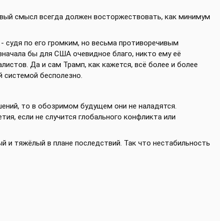
авый смысл всегда должен восторжествовать, как минимум
 - судя по его громким, но весьма противоречивым
значала бы для США очевидное благо, никто ему её
алистов. Да и сам Трамп, как кажется, всё более и более
й системой бесполезно.
шений, то в обозримом будущем они не наладятся.
ия, если не случится глобального конфликта или
ый и тяжёлый в плане последствий. Так что нестабильность