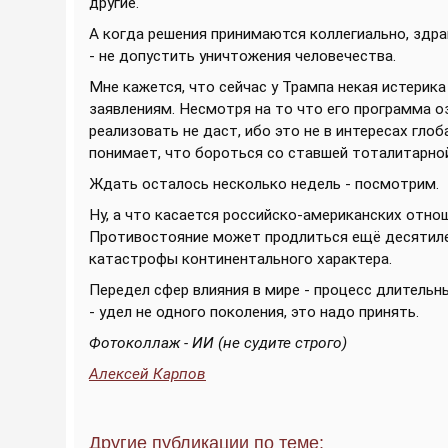
другие.
А когда решения принимаются коллегиально, здр
- не допустить уничтожения человечества.
Мне кажется, что сейчас у Трампа некая истерика
заявлениям. Несмотря на то что его программа о
реализовать не даст, ибо это не в интересах глоб
понимает, что бороться со ставшей тоталитарно
Ждать осталось несколько недель - посмотрим.
Ну, а что касается российско-американских отно
Противостояние может продлиться ещё десятилет
катастрофы континентального характера.
Передел сфер влияния в мире - процесс длительн
- удел не одного поколения, это надо принять.
Фотоколлаж - ИИ (не судите строго)
Алексей Карпов
Другие публикации по теме: