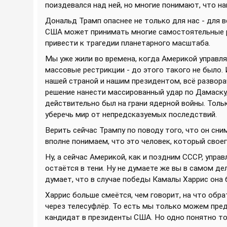
поиздевался над ней, но многие понимают, что на
Дональд Трамп опаснее не только для нас - для 
США может принимать многие самостоятельные р
привести к трагедии планетарного масштаба.
Мы уже жили во времена, когда Америкой управл
массовые рестрикции - до этого такого не было.
нашей страной и нашим президентом, всё развор
решение нанести массированный удар по Дамаску, 
действительно был на грани ядерной войны. Тол
уберечь мир от непредсказуемых последствий.
Верить сейчас Трампу по поводу того, что он сни
вполне понимаем, что это человек, который своег
Ну, а сейчас Америкой, как и поздним СССР, упра
остаётся в тени. Ну не думаете же вы в самом де
думает, что в случае победы Камалы Харрис она 
Харрис больше смеётся, чем говорит, на что обр
через телесуфлёр. То есть мы только можем пред
кандидат в президенты США. Но одно понятно точн