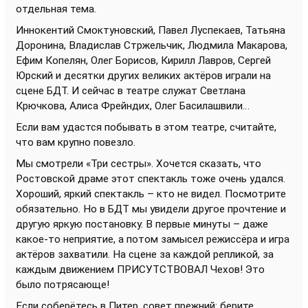
отдельная тема.
Иннокентий Смоктуновский, Павел Луспекаев, Татьяна
Доронина, Владислав Стржельчик, Людмила Макарова,
Ефим Копелян, Олег Борисов, Кирилл Лавров, Сергей
Юрский и десятки других великих актёров играли на
сцене БДТ. И сейчас в театре служат Светлана
Крючкова, Алиса Фрейндих, Олег Басилашвили…
Если вам удастся побывать в этом театре, считайте,
что вам крупно повезло.
Мы смотрели «Три сестры». Хочется сказать, что
Ростовской драме этот спектакль тоже очень удался.
Хороший, яркий спектакль – кто не видел. Посмотрите
обязательно. Но в БДТ мы увидели другое прочтение и
другую яркую постановку. В первые минуты – даже
какое-то неприятие, а потом замысел режиссёра и игра
актёров захватили. На сцене за каждой репликой, за
каждым движением ПРИСУТСТВОВАЛ Чехов! Это
было потрясающе!
Если соберётесь в Питер, совет прежний: берите