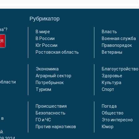
Рубрикатор
ва"?
В мире
Власть
В России
Военная служба
СЯ
Юг России
Правопорядок
Ростовская область
Ветераны
Экономика
Благоустройство
Аграрный сектор
Здоровье
области
Потребрынок
Культура
Туризм
Спорт
Происшествия
Погода
Безопасность
Общество
 в
ГО и ЧС
Это интересно
Против наркотиков
Юмор
й.
09.2024