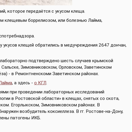
ий, которое передаётся с укусом клеща.
ым клещевым боррелиозом, или болезнью Лайма,
спотребнадзора.
оду укусов клещей обратились в медучреждения 2647 дончан,
е лабораторно подтверждено шесть случаев крымской
г. Сальске, Зимовниковском, Орловском, Заветинском
ёза) - в Ремонтненскоми Заветинском районах.
Лайма
, а здесь -
о КГЛ
.
иями при проведении лабораторных исследований
гии в Ростовской области» в клещах, снятых со скота,
ком. Егорлыкском, Зимовниковском районах. В
аружен возбудитель коксиеллеза. В гг. Ростове-на-Дону,
лены патогены ИКБ.