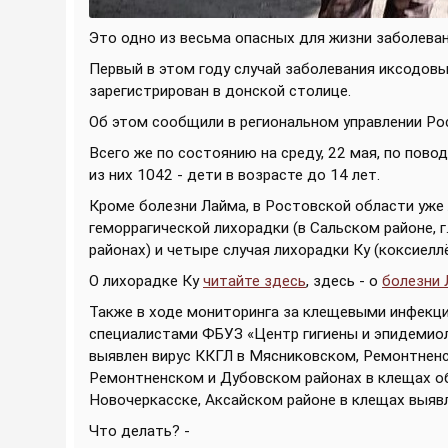
Это одно из весьма опасных для жизни заболеван
Первый в этом году случай заболевания иксодов
зарегистрирован в донской столице.
Об этом сообщили в региональном управлении Ро
Всего же по состоянию на среду, 22 мая, по пов
из них 1042 - дети в возрасте до 14 лет.
Кроме болезни Лайма, в Ростовской области уж
геморрагической лихорадки (в Сальском районе, 
районах) и четыре случая лихорадки Ку (коксиелл
О лихорадке Ку
читайте здесь
, здесь - о
болезни 
Также в ходе мониторинга за клещевыми инфекц
специалистами ФБУЗ «Центр гигиены и эпидемиоло
выявлен вирус ККГЛ в Мясниковском, Ремонтненс
Ремонтненском и Дубовском районах в клещах обн
Новочеркасске, Аксайском районе в клещах выяв
Что делать? -