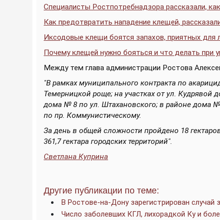
Специалисты Ростпотребнадзора рассказали, ка
Как предотвратить нападение клещей, рассказал
Иксодовые клещи боятся запахов, приятных для
Почему клещей нужно бояться и что делать при у
Между тем глава администрации Ростова Алексе
"В рамках муниципального контракта по акарици
Темерницкой роще; на участках от ул. Кудрявой д
дома № 8 по ул. Штахановского; в районе дома № 
по пр. Коммунистическому.
За день в общей сложности пройдено 18 гектаров
361,7 гектара городских территорий".
Светлана Куприна
Другие публикации по теме:
В Ростове-на-Дону зарегистрирован случай
Число заболевших КГЛ, лихорадкой Ку и бол