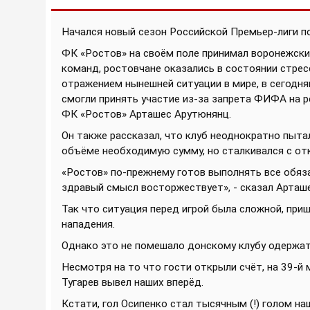
Начался новый сезон Российской Премьер-лиги по
ФК «Ростов» на своём поле принимал воронежски
команд, ростовчане оказались в состоянии стрес
отражением нынешней ситуации в мире, в сегодн
смогли принять участие из-за запрета ФИФА на р
ФК «Ростов» Арташес Арутюнянц.
Он также рассказал, что клуб неоднократно пыта
объёме необходимую сумму, но сталкивался с от
«Ростов» по-прежнему готов выполнять все обязат
здравый смысл восторжествует», - сказал Арташ
Так что ситуация перед игрой была сложной, пр
нападения.
Однако это не помешало донскому клубу одержат
Несмотря на то что гости открыли счёт, на 39-й 
Тугарев вывел наших вперёд.
Кстати, гол Осипенко стал тысячным (!) голом на