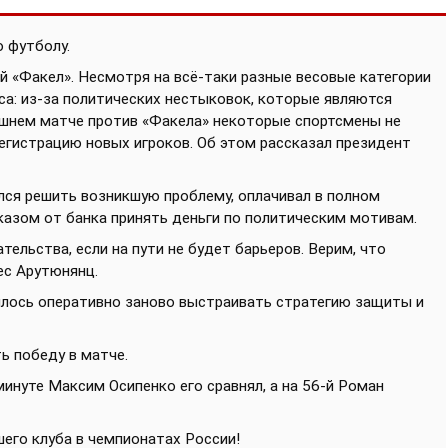
 футболу.
й «Факел». Несмотря на всё-таки разные весовые категории
са: из-за политических нестыковок, которые являются
яшнем матче против «Факела» некоторые спортсмены не
егистрацию новых игроков. Об этом рассказал президент
лся решить возникшую проблему, оплачивал в полном
казом от банка принять деньги по политическим мотивам.
ельства, если на пути не будет барьеров. Верим, что
ес Арутюнянц.
ишлось оперативно заново выстраивать стратегию защиты и
ь победу в матче.
минуте Максим Осипенко его сравнял, а на 56-й Роман
шего клуба в чемпионатах России!