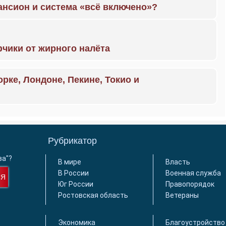
ансион и система «всё включено»?
чики от жирного налёта
орке, Лондоне, Пекине, Токио и
Рубрикатор
ва"?
В мире
Власть
В России
Военная служба
СЯ
Юг России
Правопорядок
Ростовская область
Ветераны
Экономика
Благоустройство