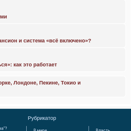
ами
ансион и система «всё включено»?
ся»: как это работает
орке, Лондоне, Пекине, Токио и
Рубрикатор
ва"?
В мире
Власть