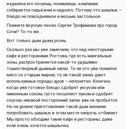
издалека его почуешь, понимаешь: компания
собирается серьёзная и надолго. Потому что шашлык –
блюдо не повседневное и весьма застольное.
Помните вкусную песню Сергея Трофимова про город
Сочи? То-то же…
Вот только дым дыму рознь.
Сколько раз мы уже замечали, что над некоторыми
кафе и ресторанами Ростова, где есть мангальные
зоны, распространяется какой-то удушливо-
тошнотворный дымный запах. То ли это уже пожилое
мясо со старым жиром, то ли такой запах дают
используемые породы дров – непонятно. Конечно,
когда уже готовое блюдо сдобрят уксусом или
лимонным соком, густо посыплют луком и сдобрят
соусом, никакой посторонний запах уже не пробьётся.
Но на уровне приготовления такой дым желание
попробовать шашлык в этом месте напрочь отбивает.
Мы просто обходим такие кафе и рестораны, даже
если очень хочется шашлычка.