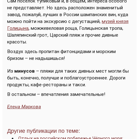
Сам посёлок тупиковый и, в общем, интереса особого
не представляет. Но здесь расположен знаменитый
завод, пожалуй, лучших в России шампанских вин, куда
можно пойти на экскурсию с дегустацией,
музей князя
Голицына
, можжевеловая роща, Голицынская тропа,
Шаляпинский грот, Царский пляж и прочие дивные
красоты.
Воздух здесь пропитан фитонцидами и морским
бризом – не надышишься!
Из
минусов
– пляжи для таких дивных мест могли бы
быть, конечно, получше и поблагоустроеннее. Дороги
продукты, кафе-рестораны и такси.
В остальном – впечатления замечательные!
Елена Маркова
Другие публикации по теме:
Отдых на российском побережье Чёрного моря: