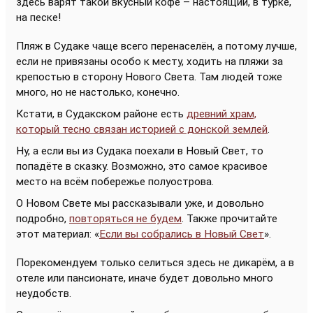
здесь варят такой вкусный кофе – настоящий, в турке,
на песке!
Пляж в Судаке чаще всего перенаселён, а потому лучше,
если не привязаны особо к месту, ходить на пляжи за
крепостью в сторону Нового Света. Там людей тоже
много, но не настолько, конечно.
Кстати, в Судакском районе есть
древний храм,
который тесно связан историей с донской землей
.
Ну, а если вы из Судака поехали в Новый Свет, то
попадёте в сказку. Возможно, это самое красивое
место на всём побережье полуострова.
О Новом Свете мы рассказывали уже, и довольно
подробно,
повторяться не будем
. Также прочитайте
этот материал: «
Если вы собрались в Новый Свет
».
Порекомендуем только селиться здесь не дикарём, а в
отеле или пансионате, иначе будет довольно много
неудобств.