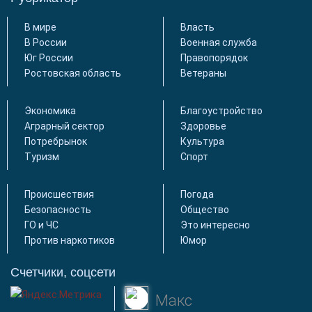
В мире
Власть
В России
Военная служба
Юг России
Правопорядок
Ростовская область
Ветераны
Экономика
Благоустройство
Аграрный сектор
Здоровье
Потребрынок
Культура
Туризм
Спорт
Происшествия
Погода
Безопасность
Общество
ГО и ЧС
Это интересно
Против наркотиков
Юмор
Счетчики, соцсети
Макс