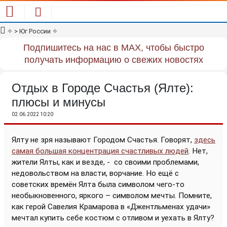
✧
> Юг России
✧
Подпишитесь на нас в MAX, чтобы быстро
получать информацию о свежих новостях
Отдых в Городе Счастья (Ялте):
плюсы и минусы
02.06.2022 10:20
Ялту не зря называют Городом Счастья. Говорят,
здесь
самая большая концентрация счастливых людей
. Нет,
жители Ялты, как и везде, -
со своими проблемами,
недовольством на власти, ворчание. Но ещё с
советских времён Ялта была символом чего-то
необыкновенного, яркого – символом мечты. Помните,
как герой Савелия Крамарова в «Джентльменах удачи»
мечтал купить себе костюм с отливом и уехать в Ялту?