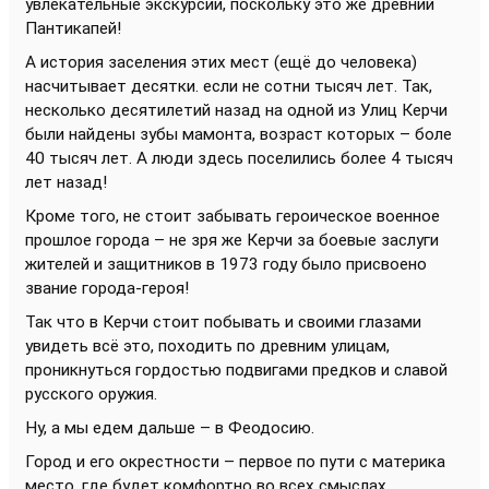
увлекательные экскурсии, поскольку это же древний
Пантикапей!
А история заселения этих мест (ещё до человека)
насчитывает десятки. если не сотни тысяч лет. Так,
несколько десятилетий назад на одной из Улиц Керчи
были найдены зубы мамонта, возраст которых – боле
40 тысяч лет. А люди здесь поселились более 4 тысяч
лет назад!
Кроме того, не стоит забывать героическое военное
прошлое города – не зря же Керчи за боевые заслуги
жителей и защитников в 1973 году было присвоено
звание города-героя!
Так что в Керчи стоит побывать и своими глазами
увидеть всё это, походить по древним улицам,
проникнуться гордостью подвигами предков и славой
русского оружия.
Ну, а мы едем дальше – в Феодосию.
Город и его окрестности – первое по пути с материка
место, где будет комфортно во всех смыслах