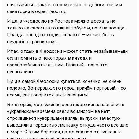
снять жильё. Также относительно недороги отели и
санатории в окрестностях.
И да: в Феодосию из Ростова можно доехать не
только на своём авто или автобусом, но и на поезде.
Правда, поезд проходит нечасто – может быть
неудобное расписание.
Итак, отдых в Феодосии может стать незабываемым,
если помнить о некоторых
минусах
и
приспосабливаться к ним. Главный - пока что
неспокойно.
Ну, и в самой Феодосии купаться, конечно, не очень
полезно. Во-первых, это город, причём портовый, - со
всеми, как говорится, вытекающими.
Во-вторых, достижения советского канализования в
«украинские» времена свели во многом на нет:
строившиеся нуворишами виллы выпуски зачастую
выводили в городскую ливнёвку, откуда часто всё шло
в море. С этим борются, но до сих пор от ливневых
решёток идёт специфический запах.