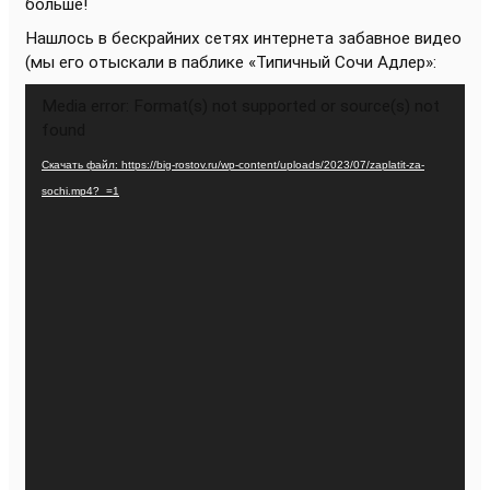
больше!
Нашлось в бескрайних сетях интернета забавное видео
(мы его отыскали в паблике «Типичный Сочи Адлер»:
Видеоплеер
Media error: Format(s) not supported or source(s) not
found
Скачать файл: https://big-rostov.ru/wp-content/uploads/2023/07/zaplatit-za-
sochi.mp4?_=1