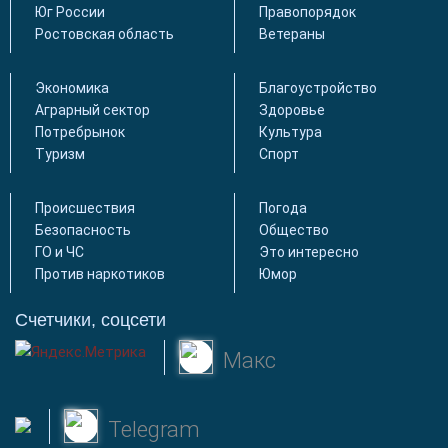
Юг России
Правопорядок
Ростовская область
Ветераны
Экономика
Благоустройство
Аграрный сектор
Здоровье
Потребрынок
Культура
Туризм
Спорт
Происшествия
Погода
Безопасность
Общество
ГО и ЧС
Это интересно
Против наркотиков
Юмор
Счетчики, соцсети
Макс
Telegram