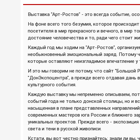
Выставка "Арт-Ростов" - это всегда событие, осо
На фоне всего того безумия, которое происходит 
посетителя в мир прекрасного и вечного, в мир то
достояние человечества и то, ради чего стоит жи
Каждый год мы ходим на "Арт-Ростов", организу
необыкновенный эмоциональный заряд. Потому чт
которые оставляют неизгладимое впечатление у т
И это мы говорим не потому, что сайт "Большой
"ДонЭкспоцентра", а прежде всего отдавая дань
культурного события.
Каждую выставку мы непременно описываем, пото
событий года не только донской столицы, но и в
насыщенная в плане представленных направлений
современных мастеров юга России и ближнего зар
уникальных проектов. Прежде всего - экспозиция
света и тени в русской живописи.
Кстати, вы вот честно признайтесь: знали ли вы,