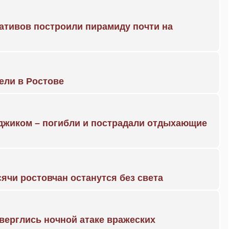
ративов построили пирамиду почти на
рели в Ростове
нджиком – погибли и пострадали отдыхающие
ячи ростовчан останутся без света
дверглись ночной атаке вражеских