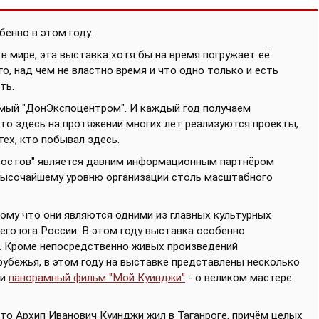
бенно в этом году.
в мире, эта выставка хотя бы на время погружает её
го, над чем не властно время и что одно только и есть
ть.
емый "ДонЭкспоцентром". И каждый год получаем
о здесь на протяжении многих лет реализуются проекты,
ех, кто побывал здесь.
 Ростов" является давним информационным партнёром
 высочайшему уровню организации столь масштабного
му что они являются одними из главных культурных
сего юга России. В этом году выставка особенно
. Кроме непосредственно живых произведений
убежья, в этом году на выставке представлены несколько
 и
панорамный фильм "Мой Куинджи"
- о великом мастере
 что Архип Иванович Куинджи жил в Таганроге, причём целых