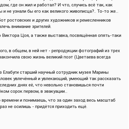
дом, где он жил и работал? И что, случись всё так, как
 и не узнали бы его как великого живописца?.. То-то же...
бот ростовских и других художников и ремесленников
влечь внимание зрителей.
 Виктора Цоя, а также выставка, посвящённая опять-таки
го, в общем, в ней нет - репродукции фотографий из трех
е закончила свою жизнь великий поэт (Цветаева всегда
из Елабуги старший научный сотрудник музея Марины
еловек увлечённый и увлекающий, умеющий так рассказать
оследних днях её, что невольно становишься почти
ком сорок первом, в эвакуации...
 времени и понимаешь, что за один заход весь масштаб
 раз не осилишь - придётся приходить ещё.