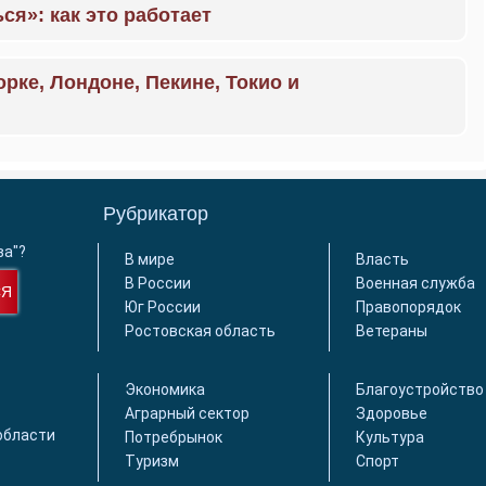
ся»: как это работает
орке, Лондоне, Пекине, Токио и
Рубрикатор
ва"?
В мире
Власть
В России
Военная служба
СЯ
Юг России
Правопорядок
Ростовская область
Ветераны
Экономика
Благоустройство
Аграрный сектор
Здоровье
области
Потребрынок
Культура
Туризм
Спорт