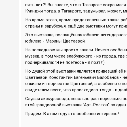
пять лет?! Вы знаете, что в Таганроге сохранился 
Куинджи тогда, в Таганроге, задумывал, может, мы
Но кроме этого, кроме представленных также ра
страны и зарубежья, ещё две выставки могут при
Это выставка, посвящённая юбилею легендарного
юбилею - Марины Цветаевой.
На последнюю мы просто запали. Ничего особенно
музеев, в том числе елабужского - из города, гд
подчёркивала: "Я не поэтесса - я поэт!").
Но душой этой выставки является привезший её 
Цветаевой Константин Евгеньевич Балобанов - ч
о жизни и творчестве Цветаевой, а особенно о п
свидетелем всего, что происходило тогда - в далё
Слушая экскурсовода, невольно растворяешься во
этой грандиозной выставки "Арт-Ростов" за один
Придём. В этом году это особенно интересно!