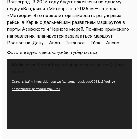
Волгоград. В 2025 году будут закуплены по одному
судну «Валдай» и «Метеор», а в 2026-м – ещё два
«Метеора». Это позволит организовать регулярные
рейсы в Керчь с дальнейшим развитием маршрутов в
порты Азовского и Черного морей. Помимо крымского
направления, планируется развиваться маршрут
Ростов-на-Дону – Азов – Таганрог – Ейск – Анапа.
Фото и видео пресс-службы губернатора
Видеоплеер
Media error: Format(s) not supported or source(s) not
found
Скачать файл: https://big-rostov.ru/wp-content/uploads/2023/11/vodnye-
passazhirskie-perevozki.mp4?_=1