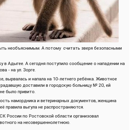
 быть необъяснимым. А потому
считать зверя безопасными
у в Адыгее. А сегодня поступило сообщение о нападении на
а - на ул. Зорге.
е, вырвалась и напала на 10-летнего ребёнка. Животное
страдавшую доставили в городскую больницу № 20, ей
не было привито.
мость намордника и ветеринарных документов, женщина
неё правила выгула не распространяются.
СК России по Ростовской области организовал
ивотного на несовершеннолетнюю.