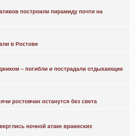
ративов построили пирамиду почти на
рели в Ростове
нджиком – погибли и пострадали отдыхающие
ячи ростовчан останутся без света
дверглись ночной атаке вражеских