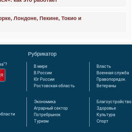
ся»: как это работает
орке, Лондоне, Пекине, Токио и
Рубрикатор
ва"?
В мире
Власть
В России
Военная служба
СЯ
Юг России
Правопорядок
Ростовская область
Ветераны
Экономика
Благоустройство
Аграрный сектор
Здоровье
области
Потребрынок
Культура
Туризм
Спорт