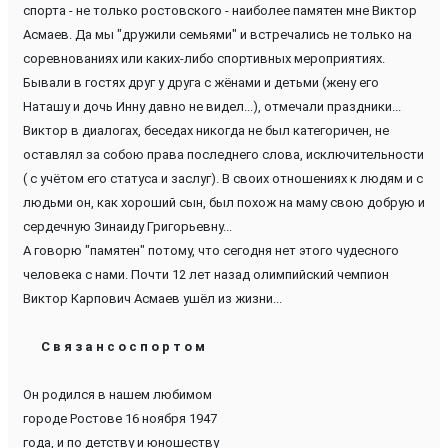
спорта - не только ростовского - наиболее памятен мне Виктор
Асмаев. Да мы "дружили семьями" и встречались не только на
соревнованиях или каких-либо спортивных мероприятиях.
Бывали в гостях друг у друга с жёнами и детьми (жену его
Наташу и дочь Инну давно не видел...), отмечали праздники...
Виктор в диалогах, беседах никогда не был категоричен, не
оставлял за собою права последнего слова, исключительности
( с учётом его статуса и заслуг). В своих отношениях к людям и с
людьми он, как хороший сын, был похож на маму свою добрую и
сердечную Зинаиду Григорьевну...
А говорю "памятен" потому, что сегодня нет этого чудесного
человека с нами. Почти 12 лет назад олимпийский чемпион
Виктор Карпович Асмаев ушёл из жизни...
С в я з а н с о с п о р т о м
Он родился в нашем любимом
городе Ростове 16 ноября 1947
года, и по детству и юношеству