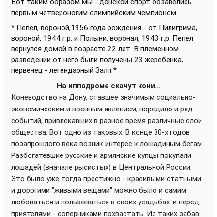
Вот таким образом мы - донской спорт обзавелись
первым четвероногим олимпийским чемпионом.
* Пепел, вороной,1956 года рождения - от Пилигрима,
вороной, 1944 г.р. и Полыни, вороная, 1943 г.р. Пепел
вернулся домой в возрасте 22 лет. В племенном
разведении от него были получены 23 жеребёнка,
первенец - легендарный Залп *
На ипподроме скачут кони...
Коневодство на Дону, ставшее значимым социально-
экономическим и военным явлением, породило и ряд
событий, привлекавших в разное время различные слои
общества. Вот одно из таковых. В конце 80-х годов
позапрошлого века возник интерес к лошадиным бегам.
Разбогатевшие русские и армянские купцы покупали
лошадей (вначале рысистых) в Центральной России.
Это было уже тогда престижно - красивыми статными
и дорогими "живыми вещами" можно было и самим
любоваться и пользоваться в своих усадьбах, и перед
приятелями - соперниками похвастать. Из таких забав