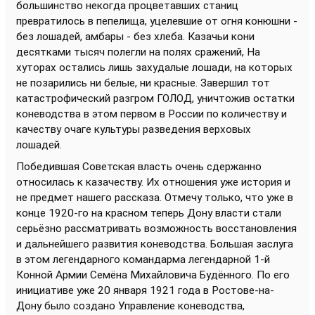
большинство некогда процветавших станиц
превратилось в пепелища, уцелевшие от огня конюшни -
без лошадей, амбары - без хлеба. Казачьи кони
десятками тысяч полегли на полях сражений, На
хуторах остались лишь захудалые лошади, на которых
не позарились ни белые, ни красные. Завершил тот
катастрофический разгром ГОЛОД, уничтожив остатки
коневодства в этом первом в России по количеству и
качеству очаге культуры разведения верховых
лошадей.
Победившая Советская власть очень сдержанно
относилась к казачеству. Их отношения уже история и
не предмет нашего рассказа. Отмечу только, что уже в
конце 1920-го на красном теперь Дону власти стали
серьёзно рассматривать возможность восстановления
и дальнейшего развития коневодства. Большая заслуга
в этом легендарного командарма легендарной 1-й
Конной Армии Семёна Михайловича Будённого. По его
инициативе уже 20 января 1921 года в Ростове-на-
Дону было создано Управление коневодства,