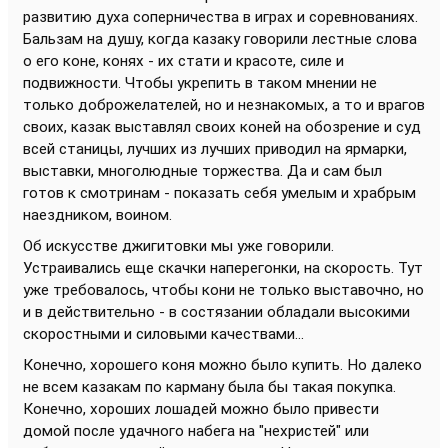
развитию духа соперничества в играх и соревнованиях.
Бальзам на душу, когда казаку говорили лестные слова
о его коне, конях - их стати и красоте, силе и
подвижности. Чтобы укрепить в таком мнении не
только доброжелателей, но и незнакомых, а то и врагов
своих, казак выставлял своих коней на обозрение и суд
всей станицы, лучших из лучших приводил на ярмарки,
выставки, многолюдные торжества. Да и сам был
готов к смотринам - показать себя умелым и храбрым
наездником, воином.
Об искусстве джигитовки мы уже говорили.
Устраивались еще скачки наперегонки, на скорость. Тут
уже требовалось, чтобы кони не только выставочно, но
и в действительно - в состязании обладали высокими
скоростными и силовыми качествами...
Конечно, хорошего коня можно было купить. Но далеко
не всем казакам по карману была бы такая покупка.
Конечно, хороших лошадей можно было привести
домой после удачного набега на "нехристей" или