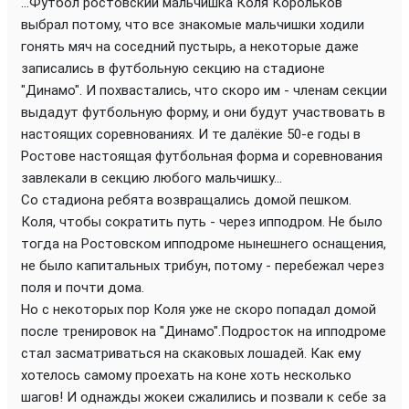
...Футбол ростовский мальчишка Коля Корольков
выбрал потому, что все знакомые мальчишки ходили
гонять мяч на соседний пустырь, а некоторые даже
записались в футбольную секцию на стадионе
"Динамо". И похвастались, что скоро им - членам секции
выдадут футбольную форму, и они будут участвовать в
настоящих соревнованиях. И те далёкие 50-е годы в
Ростове настоящая футбольная форма и соревнования
завлекали в секцию любого мальчишку...
Со стадиона ребята возвращались домой пешком.
Коля, чтобы сократить путь - через ипподром. Не было
тогда на Ростовском ипподроме нынешнего оснащения,
не было капитальных трибун, потому - перебежал через
поля и почти дома.
Но с некоторых пор Коля уже не скоро попадал домой
после тренировок на "Динамо".Подросток на ипподроме
стал засматриваться на скаковых лошадей. Как ему
хотелось самому проехать на коне хоть несколько
шагов! И однажды жокеи сжалились и позвали к себе за