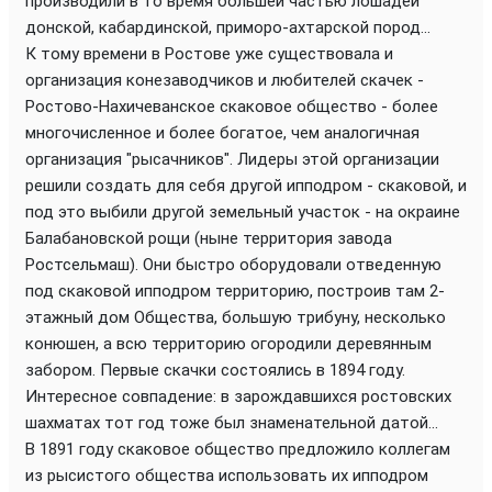
производили в то время большей частью лошадей
донской, кабардинской, приморо-ахтарской пород...
К тому времени в Ростове уже существовала и
организация конезаводчиков и любителей скачек -
Ростово-Нахичеванское скаковое общество - более
многочисленное и более богатое, чем аналогичная
организация "рысачников". Лидеры этой организации
решили создать для себя другой ипподром - скаковой, и
под это выбили другой земельный участок - на окраине
Балабановской рощи (ныне территория завода
Ростсельмаш). Они быстро оборудовали отведенную
под скаковой ипподром территорию, построив там 2-
этажный дом Общества, большую трибуну, несколько
конюшен, а всю территорию огородили деревянным
забором. Первые скачки состоялись в 1894 году.
Интересное совпадение: в зарождавшихся ростовских
шахматах тот год тоже был знаменательной датой...
В 1891 году скаковое общество предложило коллегам
из рысистого общества использовать их ипподром