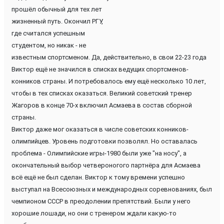
прошёл обычный для тех лет
жизненный путь. Окончил РГУ,
где считался успешным
студентом, но никак - не
известным спортсменом. Да, действительно, в свои 22-23 года
Виктор ещё не значился в списках ведущих спортсменов-
конников страны. И потребовалось ему ещё несколько 10 лет,
чтобы в тех списках оказаться. Великий советский тренер
Жагоров в конце 70-х включил Асмаева в состав сборной
страны.
Виктор даже мог оказаться в числе советских конников-
олимпийцев. Уровень подготовки позволял. Но оставалась
проблема - Олимпийские игры-1980 были уже "на носу", а
окончательный выбор четвероногого партнёра для Асмаева
всё ещё не был сделан. Виктор к тому времени успешно
выступал на Всесоюзных и международных соревнованиях, был
чемпионом СССР в преодолении препятствий. Были у него
хорошие лошади, но они с тренером ждали какую-то