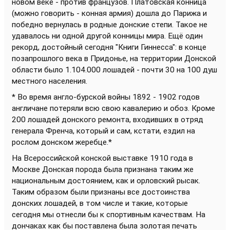
новом веке - против французов. Платовская конница
(можно говорить - конная армия) дошла до Парижа и
победно вернулась в родные донские степи. Такое не
удавалось ни одной другой конницы мира. Ещё один
рекорд, достойный сегодня "Книги Гиннесса": в конце
позапрошлого века в Придонье, на территории Донской
области было 1.104.000 лошадей - почти 30 на 100 душ
местного населения.
* Во время англо-бурской войны 1892 - 1902 годов
англичане потеряли всю свою кавалерию и обоз. Кроме
200 лошадей донского ремонта, входивших в отряд
генерала Френча, который и сам, кстати, ездил на
рослом донском жеребце.*
На Всероссийской конской выставке 1910 года в
Москве Донская порода была признана таким же
национальным достоянием, как и орловский рысак.
Таким образом были признаны все достоинства
донских лошадей, в том числе и такие, которые
сегодня мы отнесли бы к спортивным качествам. На
дончаках как бы поставлена была золотая печать