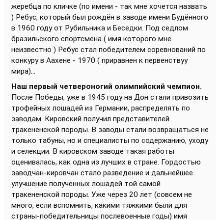
жеребца по кличке (по имени - так мне хочется назвать
) Ребус, который был рождён в заводе имени Будённого
в 1960 году от Рубильника и Беседки. Под седлом
бразильского спортсмена ( имя которого мне
неизвестно ) Ребус стал победителем соревнований по
конкуру в Аахене - 1970 ( приравнен к первенствуу
мира)...
Наш первый четвероногий олимпийский чемпион.
После Победы, уже в 1945 году на Дон стали привозить
трофейных лошадей из Германии, распределять по
заводам. Кировский получил представителей
тракененской породы. В заводы стали возвращаться не
только табуны, но и специалисты по содержанию, уходу
и селекции. В кировском заводе такая работы
оценивалась, как одна из лучших в стране. Гордостью
заводчан-кировчан стало разведение и дальнейшее
улучшение полученных лошадей той самой
тракененской породы. Уже через 20 лет (совсем не
много, если вспомнить, какими тяжкими были для
страны-победительницы послевоенные годы) имя