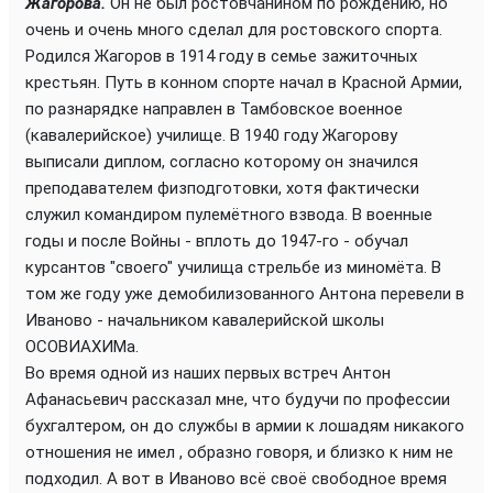
Жагорова.
Он не был ростовчанином по рождению, но
очень и очень много сделал для ростовского спорта.
Родился Жагоров в 1914 году в семье зажиточных
крестьян. Путь в конном спорте начал в Красной Армии,
по разнарядке направлен в Тамбовское военное
(кавалерийское) училище. В 1940 году Жагорову
выписали диплом, согласно которому он значился
преподавателем физподготовки, хотя фактически
служил командиром пулемётного взвода. В военные
годы и после Войны - вплоть до 1947-го - обучал
курсантов "своего" училища стрельбе из миномёта. В
том же году уже демобилизованного Антона перевели в
Иваново - начальником кавалерийской школы
ОСОВИАХИМа.
Во время одной из наших первых встреч Антон
Афанасьевич рассказал мне, что будучи по профессии
бухгалтером, он до службы в армии к лошадям никакого
отношения не имел , образно говоря, и близко к ним не
подходил. А вот в Иваново всё своё свободное время