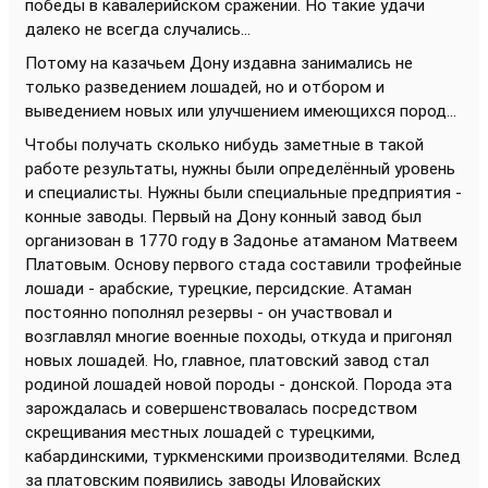
победы в кавалерийском сражении. Но такие удачи
далеко не всегда случались...
Потому на казачьем Дону издавна занимались не
только разведением лошадей, но и отбором и
выведением новых или улучшением имеющихся пород...
Чтобы получать сколько нибудь заметные в такой
работе результаты, нужны были определённый уровень
и специалисты. Нужны были специальные предприятия -
конные заводы. Первый на Дону конный завод был
организован в 1770 году в Задонье атаманом Матвеем
Платовым. Основу первого стада составили трофейные
лошади - арабские, турецкие, персидские. Атаман
постоянно пополнял резервы - он участвовал и
возглавлял многие военные походы, откуда и пригонял
новых лошадей. Но, главное, платовский завод стал
родиной лошадей новой породы - донской. Порода эта
зарождалась и совершенствовалась посредством
скрещивания местных лошадей с турецкими,
кабардинскими, туркменскими производителями. Вслед
за платовским появились заводы Иловайских