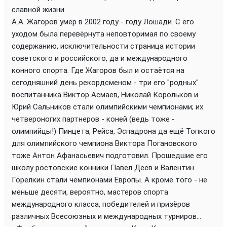
славной жизни.
А.А. Жагоров умер в 2002 году - году Лошади. С его
уходом была перевёрнута неповторимая по своему
содержанию, исключительности страница истории
советского и российского, да и международного
конного спорта. Где Жагоров был и остаётся на
сегодняшний день рекордсменом - три его "родных"
воспитанника Виктор Асмаев, Николай Корольков и
Юрий Сальников стали олимпийскими чемпионами; их
четвероногих партнеров - коней (ведь тоже -
олимпийцы!) Пинцета, Рейса, Эспадрона да ещё Топкого
для олимпийского чемпиона Виктора Погановского
тоже Антон Афанасьевич подготовил. Прошедшие его
школу ростовские конники Павел Деев и Валентин
Горелкин стали чемпионами Европы. А кроме того - не
меньше десяти, вероятно, мастеров спорта
международного класса, победителей и призёров
различных Всесоюзных и международных турниров...