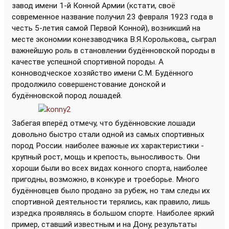
завод имени 1-й Конной Армии (кстати, своё
современное название получил 23 февраля 1923 года в
честь 5-летия самой Первой Конной), возникший на
месте экономии конезаводчика В.Я.Королькова,, сыграл
важнейшую роль в становлении будённовской породы в
качестве успешной спортивной породы. А
конноводческое хозяйство имени С.М. Будённого
продолжило совершенстование донской и
будённовской пород лошадей.
Забегая вперёд отмечу, что будённовские лошади
довольно быстро стали одной из самых спортивных
пород России. наиболее важные их характеристики -
крупный рост, мощь и крепость, выносливость. Они
хороши были во всех видах конного спорта, наиболее
пригодны, возможно, в конкуре и троеборье. Много
будённовцев было продано за рубеж, но там следы их
спортивной деятельности терялись, как правило, лишь
изредка проявляясь в большом спорте. Наиболее яркий
пример, ставший известным и на Дону, результаты