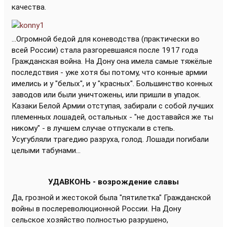
качества.
...Огромной бедой для коневодства (практически во
всей России) стала разгоревшаяся после 1917 года
Гражданская война. На Дону она имела самые тяжёлые
последствия - уже хотя бы потому, что конные армии
имелись и у "белых", и у "красных". Большинство конных
заводов или были уничтожены, или пришли в упадок.
Казаки Белой Армии отступая, забирали с собой лучших
племенных лошадей, остальных - "не доставайся же ты
никому" - в лучшем случае отпускали в степь.
Усугубляли трагедию разруха, голод. Лошади погибали
целыми табунами...
УДАВКОНЬ - возрождение славы
Да, грозной и жестокой была "пятилетка" Гражданской
войны в послереволюционной России. На Дону
сельское хозяйство полностью разрушено,