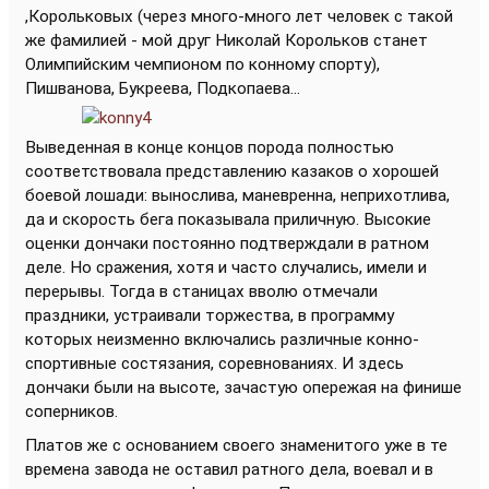
,Корольковых (через много-много лет человек с такой
же фамилией - мой друг Николай Корольков станет
Олимпийским чемпионом по конному спорту),
Пишванова, Букреева, Подкопаева...
Выведенная в конце концов порода полностью
соответствовала представлению казаков о хорошей
боевой лошади: вынослива, маневренна, неприхотлива,
да и скорость бега показывала приличную. Высокие
оценки дончаки постоянно подтверждали в ратном
деле. Но сражения, хотя и часто случались, имели и
перерывы. Тогда в станицах вволю отмечали
праздники, устраивали торжества, в программу
которых неизменно включались различные конно-
спортивные состязания, соревнованиях. И здесь
дончаки были на высоте, зачастую опережая на финише
соперников.
Платов же с основанием своего знаменитого уже в те
времена завода не оставил ратного дела, воевал и в