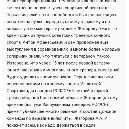
стал перворазрядником. Тем самым как бы шагнул на
качественно новую ступень спортивной лестницы.
Черкашин решил, что способного и быстро растущего
спортсмена лучше передать своему старшему и по
возрасту и по мастерству коллеге Жагорову. Уже в то
время один из лучших советских тренеров конного
спорта, Антон Афанасьевич и сам продолжал ещё
выступления в соревнованиях, и многие более молодые
соперники знали, что тягаться с ветераном тяжко.
Интересно, что через 15 лет после первой встречи
юного наездника и многоопытного тренера, последний
будет удивлять своих учеников. Перед финальными
соревнованиями по конному спорту VII летней
Спартакиады народов РСФСР 64-летний старший
тренер сборной Ростовской области Жагоров (к тому
времени был уже Заслуженным тренером РСФСР)
примет удивившее многих решение: в состав Донской
команды по выездке включить... Жагорова А.А. И
покажет всем, как надо держаться в седле.