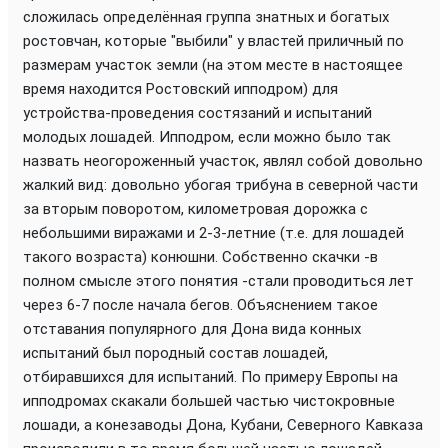
сложилась определённая группа знатных и богатых
ростовчан, которые "выбили" у властей приличный по
размерам участок земли (на этом месте в настоящее
время находится Ростовский ипподром) для
устройства-проведения состязаний и испытаний
молодых лошадей. Ипподром, если можно было так
назвать неогороженный участок, являл собой довольно
жалкий вид: довольно убогая трибуна в северной части
за вторым поворотом, километровая дорожка с
небольшими виражами и 2-3-летние (т.е. для лошадей
такого возраста) конюшни. Собственно скачки -в
полном смысле этого понятия -стали проводиться лет
через 6-7 после начала бегов. Объяснением такое
отставания популярного для Дона вида конных
испытаний был породный состав лошадей,
отбиравшихся для испытаний. По примеру Европы на
ипподромах скакали большей частью чистокровные
лошади, а конезаводы Дона, Кубани, Северного Кавказа