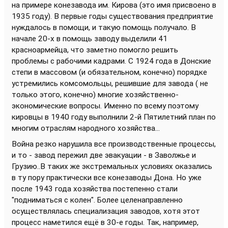
на примере конезавода им. Кирова (это имя присвоено в
1935 году). В первые годы существования предприятие
нуждалось в помощи, и такую помощь получало. В
начале 20-х в помощь заводу выделили 41
красноармейца, что заметно помогло решить
проблемы с рабочими кадрами. С 1924 года в Донские
степи в массовом (и обязательном, конечно) порядке
устремились комсомольцы, решившие для завода ( не
только этого, конечно) многие хозяйственно-
экономические вопросы. Именно по всему поэтому
кировцы в 1940 году выполнили 2-й Пятилетний план по
многим отраслям народного хозяйства...
Война резко нарушила все производственные процессы,
и то - завод пережил две эвакуации - в Заволжье и
Грузию..В таких же экстремальных условиях оказались
в ту пору практически все конезаводы Дона. Но уже
после 1943 года хозяйства постепенно стали
"подниматься с колен". Более целенаправленно
осуществлялась специализация заводов, хотя этот
процесс наметился ещё в 30-е годы. Так, например,