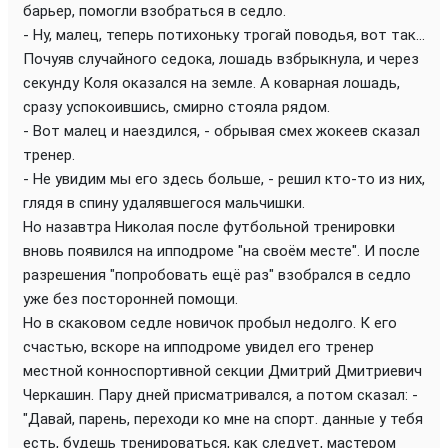
барьер, помогли взобраться в седло.
- Ну, малец, теперь потихоньку трогай поводья, вот так...
Почуяв случайного седока, лошадь взбрыкнула, и через
секунду Коля оказался на земле. А коварная лошадь,
сразу успокоившись, смирно стояла рядом.
- Вот малец и наездился, - обрывая смех жокеев сказал
тренер.
- Не увидим мы его здесь больше, - решил кто-то из них,
глядя в спину удалявшегося мальчишки.
Но назавтра Николая после футбольной тренировки
вновь появился на ипподроме "на своём месте". И после
разрешения "попробовать ещё раз" взобрался в седло
уже без посторонней помощи.
Но в скаковом седле новичок пробыл недолго. К его
счастью, вскоре на ипподроме увидел его тренер
местной конноспортивной секции Дмитрий Дмитриевич
Черкашин. Пару дней присматривался, а потом сказал: -
"Давай, парень, переходи ко мне на спорт. данные у тебя
есть, будешь тренироваться, как следует, мастером