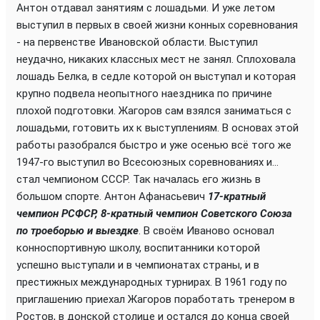
Антон отдавал занятиям с лошадьми. И уже летом
выступил в первых в своей жизни конных соревнования
- на первенстве Ивановской области. Выступил
неудачно, никаких классных мест не занял. Сплоховала
лошадь Белка, в седле которой он выступал и которая
крупно подвела неопытного наездника по причине
плохой подготовки. Жагоров сам взялся заниматься с
лошадьми, готовить их к выступлениям. В основах этой
работы разобрался быстро и уже осенью всё того же
1947-го выступил во Всесоюзных соревнованиях и...
стал чемпионом СССР. Так началась его жизнь в
большом спорте. Антон Афанасьевич
17-кратный
чемпион
РСФСР, 8-кратный чемпион Советского Союза
по троеборью и выездке
. В своём Иваново основал
конноспортивную школу, воспитанники которой
успешно выступали и в чемпионатах страны, и в
престижных международных турнирах. В 1961 году по
приглашению приехал Жагоров поработать тренером в
Ростов, в донской столице и остался до конца своей