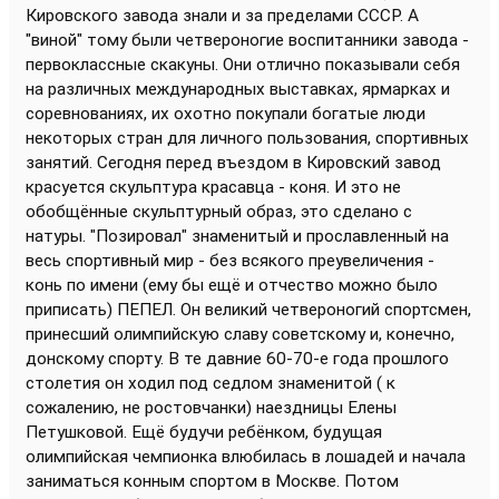
Кировского завода знали и за пределами СССР. А
"виной" тому были четвероногие воспитанники завода -
первоклассные скакуны. Они отлично показывали себя
на различных международных выставках, ярмарках и
соревнованиях, их охотно покупали богатые люди
некоторых стран для личного пользования, спортивных
занятий. Сегодня перед въездом в Кировский завод
красуется скульптура красавца - коня. И это не
обобщённые скульптурный образ, это сделано с
натуры. "Позировал" знаменитый и прославленный на
весь спортивный мир - без всякого преувеличения -
конь по имени (ему бы ещё и отчество можно было
приписать) ПЕПЕЛ. Он великий четвероногий спортсмен,
принесший олимпийскую славу советскому и, конечно,
донскому спорту. В те давние 60-70-е года прошлого
столетия он ходил под седлом знаменитой ( к
сожалению, не ростовчанки) наездницы Елены
Петушковой. Ещё будучи ребёнком, будущая
олимпийская чемпионка влюбилась в лошадей и начала
заниматься конным спортом в Москве. Потом