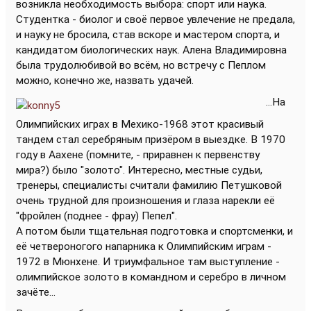
возникла необходимость выбора: спорт или наука.
Студентка - биолог и своё первое увлечение не предала,
и науку не бросила, став вскоре и мастером спорта, и
кандидатом биологических наук. Алена Владимировна
была трудолюбивой во всём, но встречу с Пеплом
можно, конечно же, назвать удачей.
...На
Олимпийских играх в Мехико-1968 этот красивый
тандем стал серебряным призёром в выездке. В 1970
году в Аахене (помните, - приравнен к первенству
мира?) было "золото". Интересно, местные судьи,
тренеры, специалисты считали фамилию Петушковой
очень трудной для произношения и глаза нарекли её
"фройлен (поднее - фрау) Пепел".
А потом были тщательная подготовка и спортсменки, и
её четвероногого напарника к Олимпийским играм -
1972 в Мюнхене. И триумфальное там выступление -
олимпийское золото в командном и серебро в личном
зачёте...