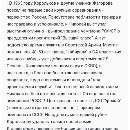
...В 1965 году Корольков и другие ученики Жагорова
поехал на первые свои крупные соревнования -
первенство России. Присутствие поблизости тренера и
настраивало и успокаивало, и Николай выступил
выступил отлично - выиграл звание чемпиона РСФСР в
преодолении препятствий "Высший класс". А тут
подоспело время служить в Советской Армии. Многие
помнят, как 40-50 лет назад "забирали" в СА известных
или чего-нибудь уже добившихся спортсменов? В
Северо - Кавказском военном округе СКВО), в
частности, в Ростове была так называвшаяся
спортрота, куда спортсмены и попадали "для
прохождения службы". Так что военный период жизни
Николая не был потерян для спорта. Он ещё раз стал
чемпионом РСФСР, Центрального совета ДСО "Урожай"
( несколько странно, конечно, но...), призёром
чемпионата СССР. Но одолеть мастерский рубеж
Королькову удалось только после армии.
К очередному первенству России он готовился уже на