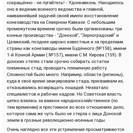
сокращённо - не пугайтесь! - Удонкавконь. Находилось
оно в ведении военного ведомства и главной,
наиважнейшей задачей своей имело восстановление
конезаводства на Северном Кавказе. С небольшим
промежутком времени срочно были организованы три
конные производства - "Донской", "Зерноградский" и
Целинский, позднее широко известные и за пределами
страны как конезаводы имени Будённого (№158), имени
1-й Конной Армии ( №157), имени С.М. Кирова (159). В
донских степях стали срочно собирать остатки
племенных стад, проводить племенную работу.
Сложностей было много. Например, области (регионы),
куда в своё время эвакуировали стада, присваивали их,
отказывались возвращать лошадей. Нехватало
специалистов и рабочих кадров. Но Советская власть
цепко взялась за важное народнохозяйственное (по
тем временам) и престижное во всех отношениях дело,
которое сама же чуть было не стерла с лица Донской
земли в грозные революционно-военные годы.
Очень наглядно все эти устремления просматриваются