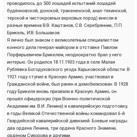
проводилось до 500 лошадей испытаний лошадей
будённовской, донской, тракененской, ахал-текинской,
терской и чистокровных верховых пород) внесли в
разные времена В.В. Каштанов, С.В. Серебрянник, П.П.
Брикель, И.В. Большаков.
Я лично был знаком с великолепным специалистом
конного дела генерал-майором в отставке Павлом
Порфирьевичем Брикелем, неоднократно брал у него
интерью. Он родился 18.11.1903 года в селе Малая
Рублёвка Богодуховского уезда Харьковской области. В
1921 году ступил в Красную Армию, участвовал в
Гражданской войне, был ранен и демобилизован. В 1928
году Брикеля вновь призвали в Красную Армию, он
прошёл офицерскую (при Военно-политической
Академии им. В.И. Ленина) и кавалерийскую подготовку,
в годы Великой Отечественной войны командовал 6-й
Гвардейской кавалерийской дивизией. Боевые награды:
два ордена Ленина, три ордена Красного Знамени,
орденом Суворова и другими.