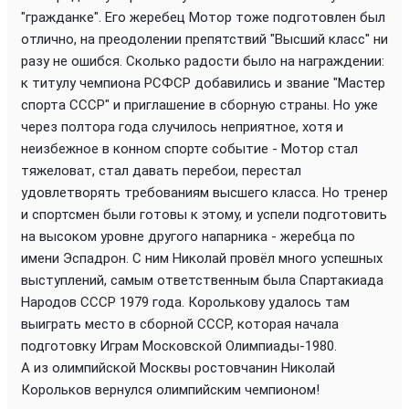
"гражданке". Его жеребец Мотор тоже подготовлен был
отлично, на преодолении препятствий "Высший класс" ни
разу не ошибся. Сколько радости было на награждении:
к титулу чемпиона РСФСР добавились и звание "Мастер
спорта СССР" и приглашение в сборную страны. Но уже
через полтора года случилось неприятное, хотя и
неизбежное в конном спорте событие - Мотор стал
тяжеловат, стал давать перебои, перестал
удовлетворять требованиям высшего класса. Но тренер
и спортсмен были готовы к этому, и успели подготовить
на высоком уровне другого напарника - жеребца по
имени Эспадрон. С ним Николай провёл много успешных
выступлений, самым ответственным была Спартакиада
Народов СССР 1979 года. Королькову удалось там
выиграть место в сборной СССР, которая начала
подготовку Играм Московской Олимпиады-1980.
А из олимпийской Москвы ростовчанин Николай
Корольков вернулся олимпийским чемпионом!