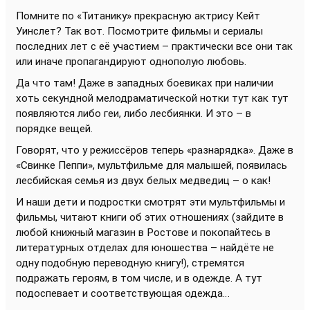
Помните по «Титанику» прекрасную актрису Кейт
Уинслет? Так вот. Посмотрите фильмы и сериалы
последних лет с её участием – практически все они так
или иначе пропагандируют однополую любовь.
Да что там! Даже в западных боевиках при наличии
хоть секундной мелодраматической нотки тут как тут
появляются либо геи, либо лесбиянки. И это – в
порядке вещей.
Говорят, что у режиссёров теперь «разнарядка». Даже в
«Свинке Пеппи», мультфильме для малышей, появилась
лесбийская семья из двух белых медведиц – о как!
И наши дети и подростки смотрят эти мультфильмы и
фильмы, читают книги об этих отношениях (зайдите в
любой книжный магазин в Ростове и покопайтесь в
литературных отделах для юношества – найдёте не
одну подобную переводную книгу!), стремятся
подражать героям, в том числе, и в одежде. А тут
подоспевает и соответствующая одежда…