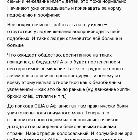
семьи и нежелание иметь детей, это тоже нормально.
Начинают уже оправдывать и признавать за норму
педофилию и зоофилию.
Всё вокруг начинает работать на эту идею –
отсутствия у людей желания воспроизводить себе
подобных. И таких людей становится всё больше и
больше.
Что ожидает общество, воспитанное на таких
принципах, в будущем? А это будет постепенное и
неотвратимое вымирание. Так что трудно не понять,
зачем всё это сейчас пропагандируют и почему ко
всему этому нельзя относиться как к безобидным
увлечениям – как это было раньше (ну, движение хиппи,
брюки клёш, стиляги и т.п.).
До прихода США в Афганистан там практически были
уничтожены поля опиумного мака. Теперь это
становится снова одним из основных источников
дохода этой разорённой бесконечными войнами
страны. Наркотрафик колоссальный. И Колумбия не зря