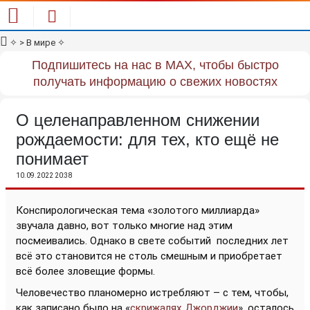
✧
> В мире
✧
Подпишитесь на нас в MAX, чтобы быстро
получать информацию о свежих новостях
О целенаправленном снижении
рождаемости: для тех, кто ещё не
понимает
10.09.2022 20:38
Конспирологическая тема «золотого миллиарда»
звучала давно, вот только многие над этим
посмеивались. Однако в свете событий
последних лет
всё это становится не столь смешным и приобретает
всё более зловещие формы.
Человечество планомерно истребляют – с тем, чтобы,
как записано было на «
скрижалях Джорджии
», осталось