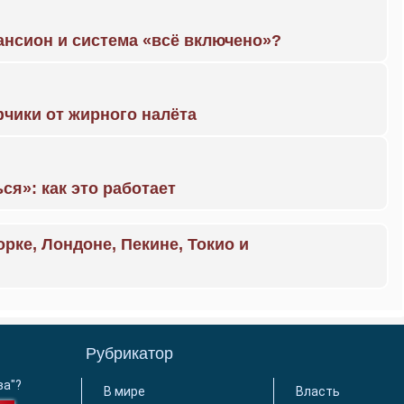
ансион и система «всё включено»?
чики от жирного налёта
ся»: как это работает
орке, Лондоне, Пекине, Токио и
Рубрикатор
ва"?
В мире
Власть