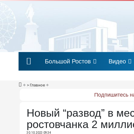
Большой Ростов
Видео
✧
> Главное
✧
Подпишитесь на
Новый “развод” в ме
ростовчанка 2 милли
30.10.2023 09:34