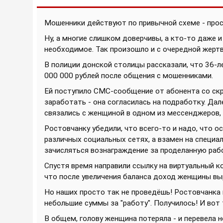
Мошенники действуют по привычной схеме - пр
Ну, а многие слишком доверчивы, а кто-то даже 
необходимое. Так произошло и с очередной жерт
В полиции донской столицы рассказали, что 36-
000 000
рублей после общения с мошенниками.
Ей поступило СМС-сообщение от абонента со ск
заработать - она согласилась на подработку. Дал
связались с женщиной в одном из мессенджеров, 
Ростовчанку убедили, что всего-то и надо, что 
различных социальных сетях, а взамен на специа
зачисляться вознаграждение за проделанную рабо
Спустя время направили ссылку на виртуальный ко
что после увеличения баланса доход женщины вы
Но наших просто так не проведёшь! Ростовчанка 
небольшие суммы за "работу". Получилось! И вот т
В общем, голову женщина потеряла - и перевела н