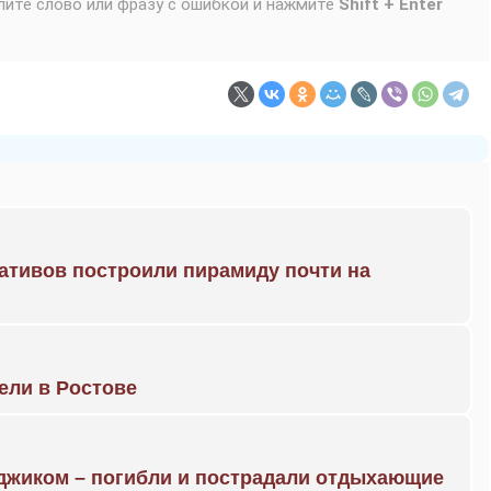
лите слово или фразу с ошибкой и нажмите
Shift + Enter
ративов построили пирамиду почти на
рели в Ростове
нджиком – погибли и пострадали отдыхающие