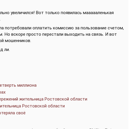
ельно увеличился! Вот только появилась маааааленькая
.
ала потребовали оплатить комиссию за пользование счетом,
. Но вскоре просто перестали выходить на связь. И вот
ой мошенников.
д ли.
четверть миллиона
рах
бережений жительница Ростовской области
жительница Ростовской области
отеряла своё