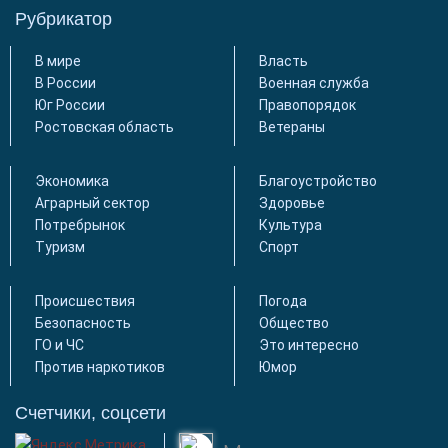
Рубрикатор
В мире
Власть
В России
Военная служба
Юг России
Правопорядок
Ростовская область
Ветераны
Экономика
Благоустройство
Аграрный сектор
Здоровье
Потребрынок
Культура
Туризм
Спорт
Происшествия
Погода
Безопасность
Общество
ГО и ЧС
Это интересно
Против наркотиков
Юмор
Счетчики, соцсети