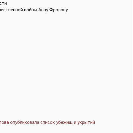
сти
чественной войны Анну Фролову
това опубликовала список убежищ и укрытий