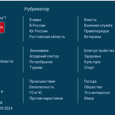
Рубрикатор
ва"?
В мире
Власть
В России
Военная служба
СЯ
Юг России
Правопорядок
Ростовская область
Ветераны
Экономика
Благоустройство
Аграрный сектор
Здоровье
области
Потребрынок
Культура
Туризм
Спорт
Происшествия
Погода
Безопасность
Общество
 в
ГО и ЧС
Это интересно
Против наркотиков
Юмор
й.
09.2024