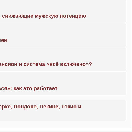
а, снижающие мужскую потенцию
ами
ансион и система «всё включено»?
ся»: как это работает
орке, Лондоне, Пекине, Токио и