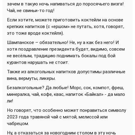
зачем в такую ночь напиваться до поросячьего визга!
Чай, не свиньи-то год!
Если хотите, можете приготовить коктейли на основе
крепких напитков (с «ершом» не путать, хотя, говорят,
это тоже вроде коктейля).
Шампанское – обязательно! Не, ну а как без него! И
хотя поздравление президента будет, видимо, совсем
не весёлым, традицию поднимать бокалы под бой
курантов нарушать не стоит.
Также из алкогольных напитков допустимы различные
вина, вермуты, ликеры.
Безалкогольные? Да любые! Морс, сок, компот, фреш,
минералка, чай, кофе, квас, напиток «Байкал» - да мало
ли!
Но говорят, что особенно может понравиться символу
2023 года травяной чай с мятой, мелиссой или
чабрецом.
Ну, а отказаться за новогодним столом в эту ночь