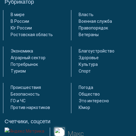
Рубрикатор
В мире
Власть
В России
Военная служба
Юг России
Правопорядок
Ростовская область
Ветераны
Экономика
Благоустройство
Аграрный сектор
Здоровье
Потребрынок
Культура
Туризм
Спорт
Происшествия
Погода
Безопасность
Общество
ГО и ЧС
Это интересно
Против наркотиков
Юмор
Счетчики, соцсети
Макс