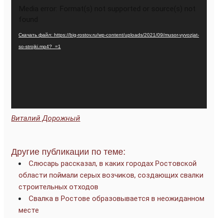
Видеоплеер
Media error: Format(s) not supported or source(s) not
found
Скачать файл: https://big-rostov.ru/wp-content/uploads/2021/09/musor-vyvozjat-
so-strojki.mp4?_=1
Виталий Дорожный
Другие публикации по теме:
Слюсарь рассказал, в каких городах Ростовской
области поймали серых возчиков, создающих свалки
строительных отходов
Свалка в Ростове образовывается в неожиданном
месте