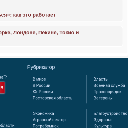
ся»: как это работает
орке, Лондоне, Пекине, Токио и
Рубрикатор
ва"?
В мире
Власть
В России
Военная служба
СЯ
Юг России
Правопорядок
Ростовская область
Ветераны
Экономика
Благоустройство
Аграрный сектор
Здоровье
области
Потребрынок
Культура