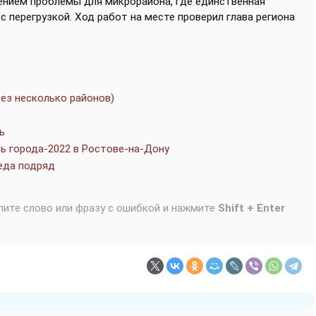
ением проблемы для микрорайона, где единственная
 перегрузкой. Ход работ на месте проверил глава региона
рез несколько районов)
ь
ь города-2022 в Ростове-на-Дону
беда подряд
лите слово или фразу с ошибкой и нажмите
Shift + Enter