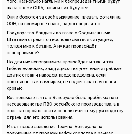
того, насколько наглыми и беспрецедентными будут
шаги тех же США, зависит их будущее.
Они и борются за своё выживание, плевать хотели на
ООН, на всемирное право, на договоры и т.п.
Государства-бандиты во главе с Соединёнными
Штатами стремятся воспользоваться ситуацией,
толкая мир к бездне. А ну как произойдёт
непоправимое?
Но для них непоправимое произойдёт и так, и так.
Гибель экономик, зиждущихся на угнетении и грабеже
других стран и народов, предопределена, если
постоянно, как вампирам, не подпитываться новой
кровью.
Все понимают, что в Венесуэле было проблема не в
несовершенстве ПВО российского производства, а в
воле, которой не хватило политическому руководству
страны для его использования.
И вот новое заявление Трампа: Венесуэла на
полученные от продажи нефти средства в рамках