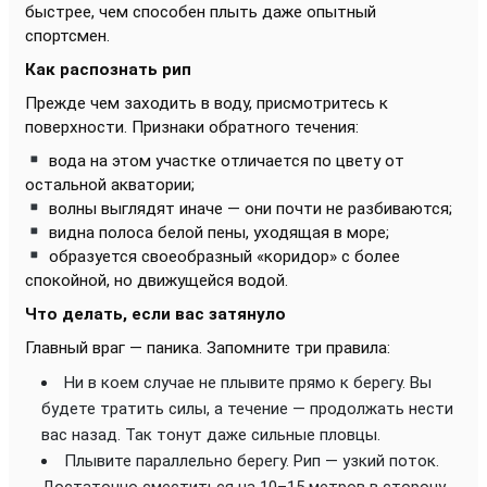
быстрее, чем способен плыть даже опытный
спортсмен.
Как распознать рип
Прежде чем заходить в воду, присмотритесь к
поверхности. Признаки обратного течения:
вода на этом участке отличается по цвету от
остальной акватории;
волны выглядят иначе — они почти не разбиваются;
видна полоса белой пены, уходящая в море;
образуется своеобразный «коридор» с более
спокойной, но движущейся водой.
Что делать, если вас затянуло
Главный враг — паника. Запомните три правила:
Ни в коем случае не плывите прямо к берегу. Вы
будете тратить силы, а течение — продолжать нести
вас назад. Так тонут даже сильные пловцы.
Плывите параллельно берегу. Рип — узкий поток.
Достаточно сместиться на 10–15 метров в сторону,