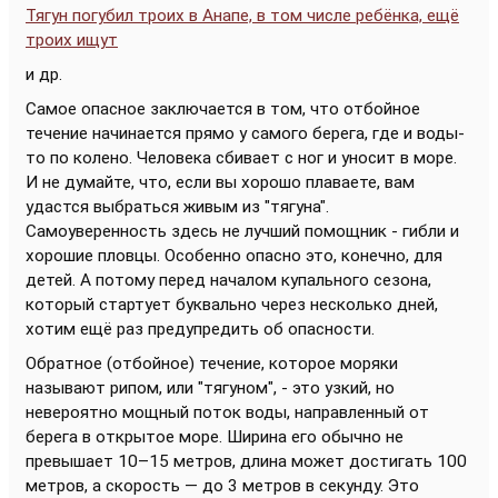
Тягун погубил троих в Анапе, в том числе ребёнка, ещё
троих ищут
и др.
Самое опасное заключается в том, что отбойное
течение начинается прямо у самого берега, где и воды-
то по колено. Человека сбивает с ног и уносит в море.
И не думайте, что, если вы хорошо плаваете, вам
удастся выбраться живым из "тягуна".
Самоуверенность здесь не лучший помощник - гибли и
хорошие пловцы. Особенно опасно это, конечно, для
детей. А потому перед началом купального сезона,
который стартует буквально через несколько дней,
хотим ещё раз предупредить об опасности.
Обратное (отбойное) течение, которое моряки
называют рипом, или "тягуном", - это узкий, но
невероятно мощный поток воды, направленный от
берега в открытое море. Ширина его обычно не
превышает 10–15 метров, длина может достигать 100
метров, а скорость — до 3 метров в секунду. Это