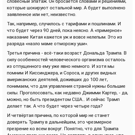
словесный эпатаж. Он бросается словами и решениями,
которые шокируют остальной мир. А будет выполнено
заявленное или нет, неизвестно.
Так, например, случилось с тарифами и пошлинами. И
что будет через 90 дней, пока неясно. А «примерное»
наказание Китая кажется уж и вовсе нелепым. Это из
разряда «назло маме отморожу уши».
Третья причина - всё-таки возраст Дональда Трампа. В
силу особенностей человеческого организма осталось
из отпущенного ему уже явно немного. И хотя мы
помним И Киссинджера, и Сороса, и других видных
американских деятелей, доживших до 100 лет,
понимаем, что для управления страной нужны большие
силы. Проголосовать, как недавно Джимми Картер, - да,
можно, но быть президентом США... И сейчас Трамп
делает так. А что будет через четыре года?
И четвёртая причина, по которой мир не станет
доверять Трампу в дальнейшем, это чрезмерное
презрение ко всем вокруг. Понятно, что для Трампа