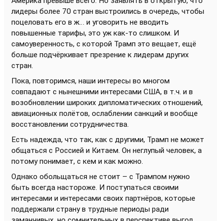
Америка превыше всего. Но заявлять в открытую, что
лидеры более 70 стран выстроились в очередь, чтобы
поцеловать его в ж… и уговорить не вводить
повышенные тарифы, это уж как-то слишком. И
самоуверенность, с которой Трамп это вещает, ещё
больше подчёркивает презрение к лидерам других
стран.
Пока, повторимся, наши интересы во многом
совпадают с нынешними интересами США, в т.ч. и в
возобновлении широких дипломатических отношений,
авиационных полётов, ослаблении санкций и вообще
восстановлении сотрудничества.
Есть надежда, что так, как с другими, Трамп не может
общаться с Россией и Китаем. Он неглупый человек, а
потому понимает, с кем и как можно.
Однако обольщаться не стоит – с Трампом нужно
быть всегда настороже. И поступаться своими
интересами и интересами своих партнёров, которые
поддержали страну в трудные периоды ради
заманчивых, но сомнительных в перспективе выгод