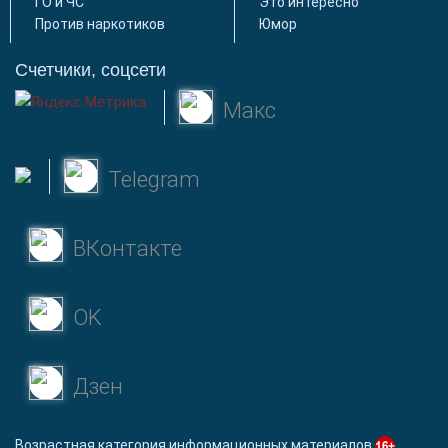
ГО и ЧС
Это интересно
Против наркотиков
Юмор
Счетчики, соцсети
Макс
Telegram
ВКонтакте
OK
Дзен
Возрастная категория информационных материалов