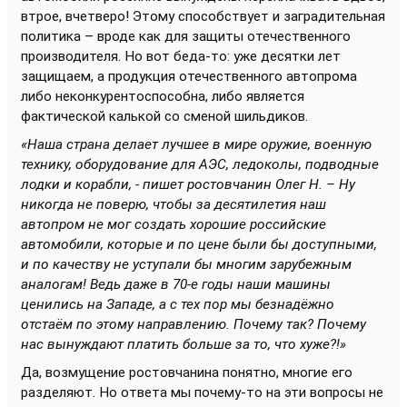
втрое, вчетверо! Этому способствует и заградительная
политика – вроде как для защиты отечественного
производителя. Но вот беда-то: уже десятки лет
защищаем, а продукция отечественного автопрома
либо неконкурентоспособна, либо является
фактической калькой со сменой шильдиков.
«Наша страна делает лучшее в мире оружие, военную
технику, оборудование для АЭС, ледоколы, подводные
лодки и корабли, - пишет ростовчанин Олег Н. – Ну
никогда не поверю, чтобы за десятилетия наш
автопром не мог создать хорошие российские
автомобили, которые и по цене были бы доступными,
и по качеству не уступали бы многим зарубежным
аналогам! Ведь даже в 70-е годы наши машины
ценились на Западе, а с тех пор мы безнадёжно
отстаём по этому направлению. Почему так? Почему
нас вынуждают платить больше за то, что хуже?!»
Да, возмущение ростовчанина понятно, многие его
разделяют. Но ответа мы почему-то на эти вопросы не