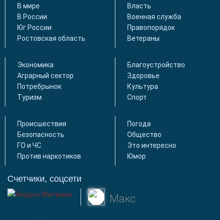
В мире
Власть
В России
Военная служба
Юг России
Правопорядок
Ростовская область
Ветераны
Экономика
Благоустройство
Аграрный сектор
Здоровье
Потребрынок
Культура
Туризм
Спорт
Происшествия
Погода
Безопасность
Общество
ГО и ЧС
Это интересно
Против наркотиков
Юмор
Счетчики, соцсети
Макс