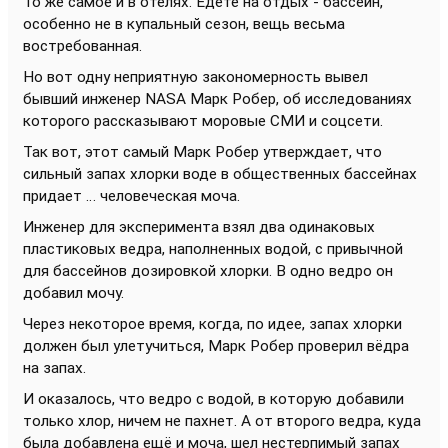
То же самое и в отелях. Едете на отдых - бассейн,
особенно не в купальный сезон, вещь весьма
востребованная.
Но вот одну неприятную закономерность вывел
бывший инженер NASA Марк Робер, об исследованиях
которого рассказывают моровые СМИ и соцсети.
Так вот, этот самый Марк Робер утверждает, что
сильный запах хлорки воде в общественных бассейнах
придает … человеческая моча.
Инженер для эксперимента взял два одинаковых
пластиковых ведра, наполненных водой, с привычной
для бассейнов дозировкой хлорки. В одно ведро он
добавил мочу.
Через некоторое время, когда, по идее, запах хлорки
должен был улетучиться, Марк Робер проверил вёдра
на запах.
И оказалось, что ведро с водой, в которую добавили
только хлор, ничем не пахнет. А от второго ведра, куда
была добавлена ещё и моча, шел нестерпимый запах