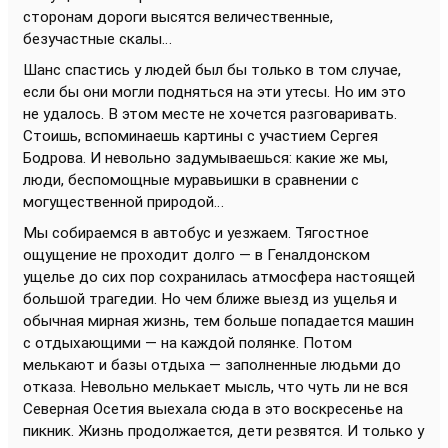
сторонам дороги высятся величественные,
безучастные скалы…
Шанс спастись у людей был бы только в том случае,
если бы они могли подняться на эти утесы. Но им это
не удалось. В этом месте не хочется разговаривать.
Стоишь, вспоминаешь картины с участием Сергея
Бодрова. И невольно задумываешься: какие же мы,
люди, беспомощные муравьишки в сравнении с
могущественной природой…
Мы собираемся в автобус и уезжаем. Тягостное
ощущение не проходит долго — в Геналдонском
ущелье до сих пор сохранилась атмосфера настоящей
большой трагедии. Но чем ближе выезд из ущелья и
обычная мирная жизнь, тем больше попадается машин
с отдыхающими — на каждой полянке. Потом
мелькают и базы отдыха — заполненные людьми до
отказа. Невольно мелькает мысль, что чуть ли не вся
Северная Осетия выехала сюда в это воскресенье на
пикник. Жизнь продолжается, дети резвятся. И только у