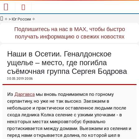
✧
> Юг России
✧
Подпишитесь на нас в MAX, чтобы быстро
получать информацию о свежих новостях
Наши в Осетии. Геналдонское
ущелье – место, где погибла
съёмочная группа Сергея Бодрова
30.05.2019 20:06
Из
Даргавса
мы вновь поднимаемся по горному
серпантину, но уже не так высоко. Заезжаем в
небольшое и практически оставленное людьми после
схода ледника Колка селение с узкими улочками - в
некоторых местах микроавтобус буквально
протискивается между домами. Выезжаем из селения и
перед нами открывается долина, по которой шел в