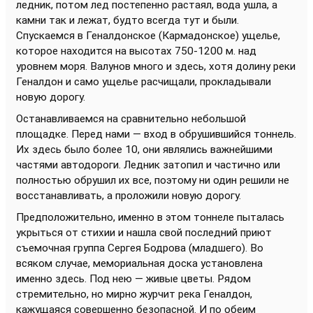
ледник, потом лед постепенно растаял, вода ушла, а
камни так и лежат, будто всегда тут и были.
Спускаемся в Геналдонское (Кармадонское) ущелье,
которое находится на высотах 750-1200 м. над
уровнем моря. Валунов много и здесь, хотя долину реки
Геналдон и само ущелье расчищали, прокладывали
новую дорогу.
Останавливаемся на сравнительно небольшой
площадке. Перед нами — вход в обрушившийся тоннель.
Их здесь было более 10, они являлись важнейшими
частями автодороги. Ледник затопил и частично или
полностью обрушил их все, поэтому ни один решили не
восстанавливать, а проложили новую дорогу.
Предположительно, именно в этом тоннеле пыталась
укрыться от стихии и нашла свой последний приют
съемочная группа Сергея Бодрова (младшего). Во
всяком случае, мемориальная доска установлена
именно здесь. Под нею — живые цветы. Рядом
стремительно, но мирно журчит река Геналдон,
кажущаяся совершенно безопасной. И по обеим