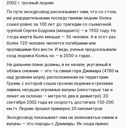
2002 г. грозный ледник.
По пути экскурсовод рассказывает нам, что со столь
же разрушительными последствиями ледник Колка
сошел ровно за 100 лет до трагедии со съемочной
группой Сергея Бодрова (младшего) — в 1902 году. Но
тогда жертв было меньше — 36 человек. А в этот раз
более 120 человек числятся погибшими или
пропавшими без вести. И ведь ученые предсказывали
сход ледника Колка, но — в 2030-х годах…
На дальнем плане долины, в ее начале, укутанный в
облака снежник — это та самая гора Джимара (4780 м.
над уровнем моря), расположенная на территории
Грузии, с которой сошла грозная ледяная и грязевая
лавина, несущая огромные валуны (некоторые так и
лежат на склонах — метра по два в диаметре). 20
сентября 2002 года ее скорость достигала 150-200
км./ч. Ледник прошел примерно 20 километров.
Экскурсовод показывает нам на зеленоватые камни и
валуны — это породы с Джимары. Их сюда принес