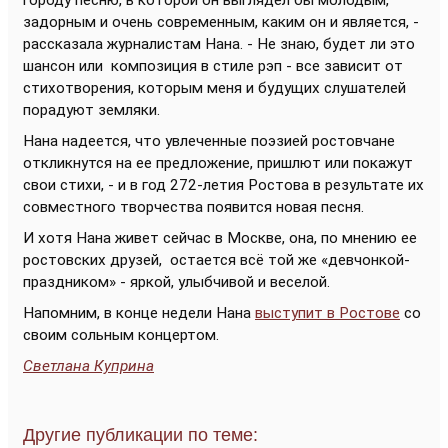
городу песню, в которой он выглядел бы молодым,
задорным и очень современным, каким он и является, -
рассказала журналистам Нана. - Не знаю, будет ли это
шансон или композиция в стиле рэп - все зависит от
стихотворения, которым меня и будущих слушателей
порадуют земляки.
Нана надеется, что увлеченные поэзией ростовчане
откликнутся на ее предложение, пришлют или покажут
свои стихи, - и в год 272-летия Ростова в результате их
совместного творчества появится новая песня.
И хотя Нана живет сейчас в Москве, она, по мнению ее
ростовских друзей, остается всё той же «девчонкой-
праздником» - яркой, улыбчивой и веселой.
Напомним, в конце недели Нана
выступит в Ростове
со
своим сольным концертом.
Светлана Куприна
Другие публикации по теме: