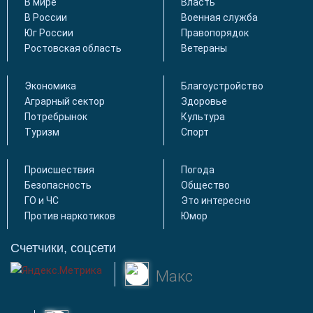
В мире
Власть
В России
Военная служба
Юг России
Правопорядок
Ростовская область
Ветераны
Экономика
Благоустройство
Аграрный сектор
Здоровье
Потребрынок
Культура
Туризм
Спорт
Происшествия
Погода
Безопасность
Общество
ГО и ЧС
Это интересно
Против наркотиков
Юмор
Счетчики, соцсети
Макс