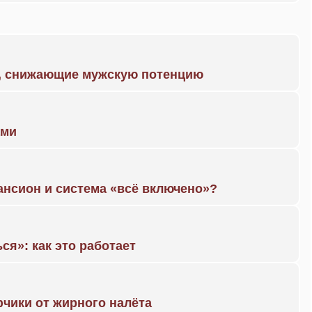
а, снижающие мужскую потенцию
ами
ансион и система «всё включено»?
ся»: как это работает
чики от жирного налёта