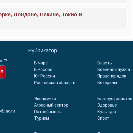
орке, Лондоне, Пекине, Токио и
Рубрикатор
ва"?
В мире
Власть
В России
Военная служба
СЯ
Юг России
Правопорядок
Ростовская область
Ветераны
Экономика
Благоустройство
Аграрный сектор
Здоровье
области
Потребрынок
Культура
Туризм
Спорт