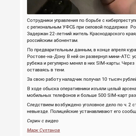
Сотрудники управления по борьбе с киберпрест
с региональным УФСБ при силовой поддержке
Ро
Задержан 22-летний житель Краснодарского края
российским абонентам.
По предварительным данным, в конце апреля кур
Ростове-на-Дону. В ней он развернул мини-АТС: 
рубежа и регулярно менял в них SIM-карты. Чере
оставаясь в тени.
За свою работу наладчик получал 10 тысяч рубле
В ходе обыска оперативники изъяли целый арсенал
мобильных телефонов и больше 500 SIM-карт раз
Следствием возбуждено уголовное дело по ч. 2 с
невыезде. Полицейские устанавливают его сообщ
Скрин с видео
Марк Султанов