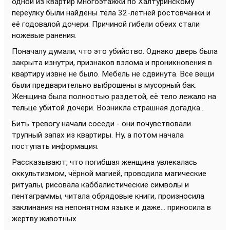
одной из квартир многоэтажки по Халтуринскому
переулку были найдены тела 32-летней ростовчанки и
её годовалой дочери. Причиной гибели обеих стали
ножевые ранения.
Поначалу думали, что это убийство. Однако дверь была
закрыта изнутри, признаков взлома и проникновения в
квартиру извне не было. Мебель не сдвинута. Все вещи
были предварительно выброшены в мусорный бак.
Женщина была полностью раздетой, её тело лежало на
тельце убитой дочери. Возникла страшная догадка...
Бить тревогу начали соседи - они почувствовали
трупный запах из квартиры. Ну, а потом начала
поступать информация.
Рассказывают, что погибшая женщина увлекалась
оккультизмом, чёрной магией, проводила магические
ритуалы, рисовала каббалистические символы и
пентаграммы, читала обрядовые книги, произносила
заклинания на непонятном языке и даже... приносила в
жертву животных.