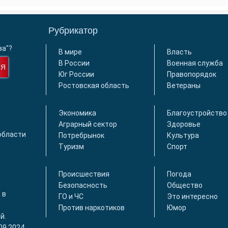
Рубрикатор
ва"?
В мире
Власть
В России
Военная служба
СЯ
Юг России
Правопорядок
Ростовская область
Ветераны
Экономика
Благоустройство
Аграрный сектор
Здоровье
области
Потребрынок
Культура
Туризм
Спорт
Происшествия
Погода
Безопасность
Общество
 в
ГО и ЧС
Это интересно
Против наркотиков
Юмор
й.
09.2024