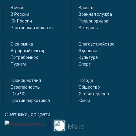
В мире
Власть
В России
Военная служба
Юг России
Правопорядок
Ростовская область
Ветераны
Экономика
Благоустройство
Аграрный сектор
Здоровье
Потребрынок
Культура
Туризм
Спорт
Происшествия
Погода
Безопасность
Общество
ГО и ЧС
Это интересно
Против наркотиков
Юмор
Счетчики, соцсети
Макс