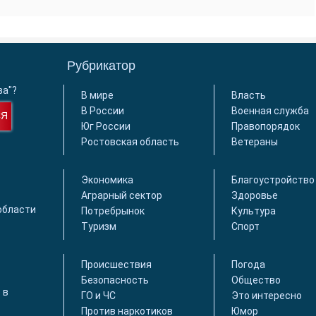
Рубрикатор
ва"?
В мире
Власть
В России
Военная служба
СЯ
Юг России
Правопорядок
Ростовская область
Ветераны
Экономика
Благоустройство
Аграрный сектор
Здоровье
области
Потребрынок
Культура
Туризм
Спорт
Происшествия
Погода
Безопасность
Общество
 в
ГО и ЧС
Это интересно
Против наркотиков
Юмор