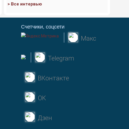
> Все интервью
Счетчики, соцсети
Макс
Telegram
ВКонтакте
OK
Дзен