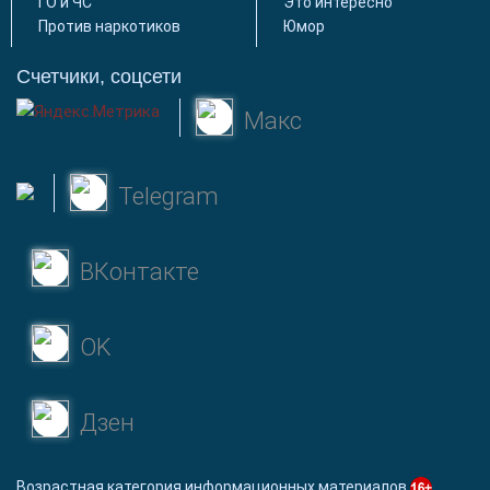
ГО и ЧС
Это интересно
Против наркотиков
Юмор
Счетчики, соцсети
Макс
Telegram
ВКонтакте
OK
Дзен
Возрастная категория информационных материалов