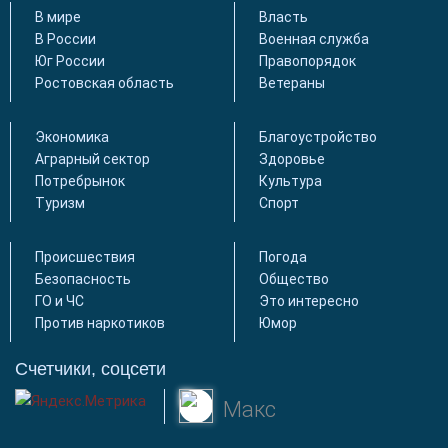
В мире
Власть
В России
Военная служба
Юг России
Правопорядок
Ростовская область
Ветераны
Экономика
Благоустройство
Аграрный сектор
Здоровье
Потребрынок
Культура
Туризм
Спорт
Происшествия
Погода
Безопасность
Общество
ГО и ЧС
Это интересно
Против наркотиков
Юмор
Счетчики, соцсети
Макс