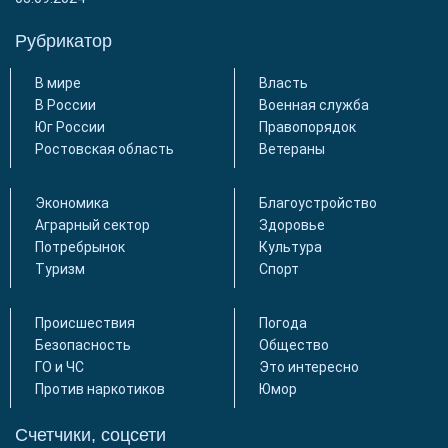
Рубрикатор
В мире
Власть
В России
Военная служба
Юг России
Правопорядок
Ростовская область
Ветераны
Экономика
Благоустройство
Аграрный сектор
Здоровье
Потребрынок
Культура
Туризм
Спорт
Происшествия
Погода
Безопасность
Общество
ГО и ЧС
Это интересно
Против наркотиков
Юмор
Счетчики, соцсети