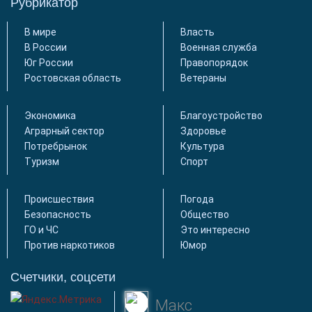
Рубрикатор
В мире
Власть
В России
Военная служба
Юг России
Правопорядок
Ростовская область
Ветераны
Экономика
Благоустройство
Аграрный сектор
Здоровье
Потребрынок
Культура
Туризм
Спорт
Происшествия
Погода
Безопасность
Общество
ГО и ЧС
Это интересно
Против наркотиков
Юмор
Счетчики, соцсети
Макс