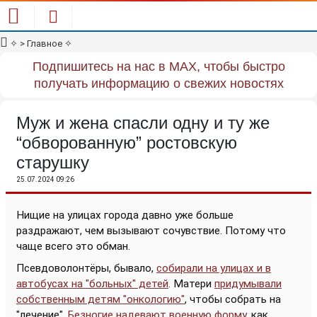
✧
> Главное
✧
Подпишитесь на нас в MAX, чтобы быстро
получать информацию о свежих новостях
Муж и жена спасли одну и ту же
“обворованную” ростовскую
старушку
25.07.2024 09:26
Нищие на улицах города давно уже больше
раздражают, чем вызывают сочувствие. Потому что
чаще всего это обман.
Псевдоволонтёры, бывало,
собирали на улицах и в
автобусах на "больных" детей
. Матери
придумывали
собственным детям "онкологию"
, чтобы собрать на
"лечение".
Безногие надевают военную форму
, как