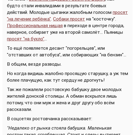
будто стали инвалидами в результате боевых
действий. Молодые цыганки жалобным голосом
просят
"на лечение ребёнка"
.
Собаки просят
на "косточку".
Профессиональная нищая
в переходе в центре города,
наверное, собирает уже на второй самолёт... Пьяницы
просят "на бухло"
...
То ещё появляется десант "погорельцев", или
"отставших от автобуса", или собирающих "на бензин"...
В общем, везде разводы.
Но когда видишь жалобно просящую старушку, а уж тем
более плачущую, как тут сердцу не дрогнуть!
Так же пожалели ростовскую бабушку двое молодых
жителей донской столицы. А обман вскрылся лишь
потому, что они муж и жена и друг другу обо всём
рассказали.
В соцсетях ростовчанка рассказывает:
"Недалеко от рынка стояла бабушка. Маленькая
ростом такая, сгорбленная. Стоит и слезы вытирает