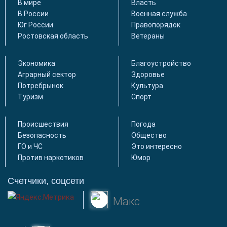
В мире
Власть
В России
Военная служба
Юг России
Правопорядок
Ростовская область
Ветераны
Экономика
Благоустройство
Аграрный сектор
Здоровье
Потребрынок
Культура
Туризм
Спорт
Происшествия
Погода
Безопасность
Общество
ГО и ЧС
Это интересно
Против наркотиков
Юмор
Счетчики, соцсети
Макс