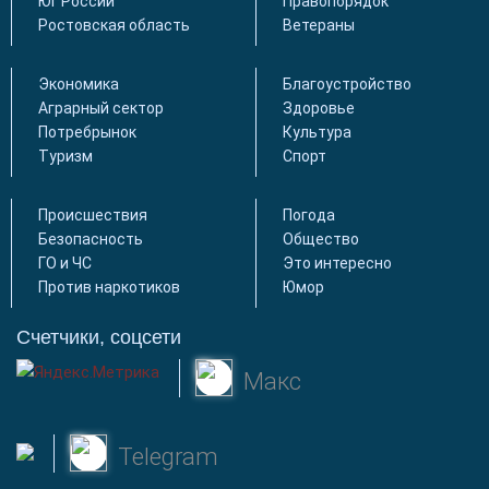
Юг России
Правопорядок
Ростовская область
Ветераны
Экономика
Благоустройство
Аграрный сектор
Здоровье
Потребрынок
Культура
Туризм
Спорт
Происшествия
Погода
Безопасность
Общество
ГО и ЧС
Это интересно
Против наркотиков
Юмор
Счетчики, соцсети
Макс
Telegram