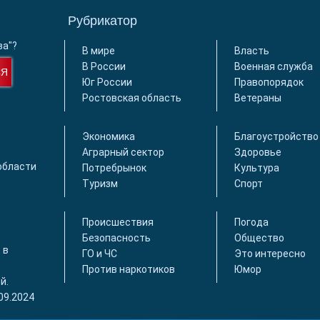
Рубрикатор
ва"?
В мире
Власть
В России
Военная служба
СЯ
Юг России
Правопорядок
Ростовская область
Ветераны
Экономика
Благоустройство
Аграрный сектор
Здоровье
области
Потребрынок
Культура
Туризм
Спорт
Происшествия
Погода
Безопасность
Общество
 в
ГО и ЧС
Это интересно
Против наркотиков
Юмор
й.
09.2024