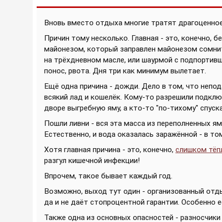
Вновь вместо отдыха многие тратят драгоценное 
Причин тому несколько. Главная - это, конечно, 
майонезом, который заправлен майонезом сомнит
на трёхдневном масле, или шаурмой с подпортивш
понос, рвота. Дня три как минимум вылетает.
Ещё одна причина - дожди. Дело в том, что непо
всякий лад и кошелёк. Кому-то разрешили подклю
дворе выгребную яму, а кто-то "по-тихому" спуск
Пошли ливни - вся эта масса из переполненных ям
Естественно, и вода оказалась заражённой - в т
Хотя главная причина - это, конечно,
слишком тёпл
разгул кишечной инфекции!
Впрочем, такое бывает каждый год.
Возможно, выход тут один - организованный отдых
да и не даёт стопроцентной гарантии. Особенно 
Также одна из основных опасностей - разносчики 