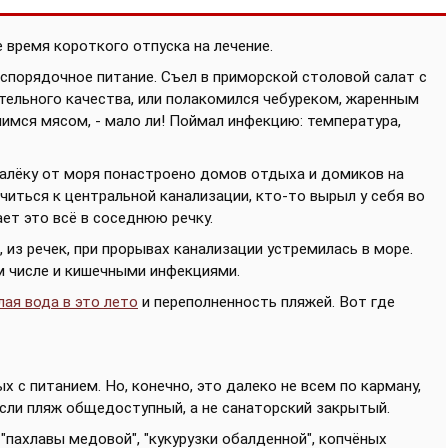
время короткого отпуска на лечение.
беспорядочное питание. Съел в приморской столовой салат с
ельного качества, или полакомился чебуреком, жаренным
имся мясом, - мало ли! Поймал инфекцию: температура,
далёку от моря понастроено домов отдыха и домиков на
читься к центральной канализации, кто-то вырыл у себя во
ает это всё в соседнюю речку.
, из речек, при прорывах канализации устремилась в море.
ом числе и кишечными инфекциями.
ая вода в это лето
и переполненность пляжей. Вот где
 с питанием. Но, конечно, это далеко не всем по карману,
если пляж общедоступный, а не санаторский закрытый.
"пахлавы медовой", "кукурузки обалденной", копчёных