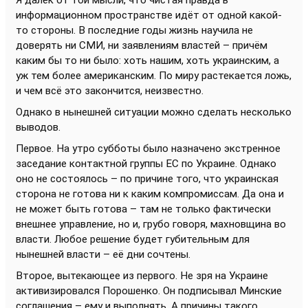
Я далёк от той мысли, что чистая правда в
информационном пространстве идёт от одной какой-
то стороны. В последние годы жизнь научила не
доверять ни СМИ, ни заявлениям властей – причём
каким бы то ни было: хоть нашим, хоть украинским, а
уж тем более американским. По миру растекается ложь,
и чем всё это закончится, неизвестно.
Однако в нынешней ситуации можно сделать несколько
выводов.
Первое. На утро субботы было назначено экстренное
заседание контактной группы ЕС по Украине. Однако
оно не состоялось – по причине того, что украинская
сторона не готова ни к каким компромиссам. Да она и
не может быть готова – там не только фактически
внешнее управление, но и, грубо говоря, махновщина во
власти. Любое решение будет губительным для
нынешней власти – её дни сочтены.
Второе, вытекающее из первого. Не зря на Украине
активизировался Порошенко. Он подписывал Минские
соглашения – ему и выполнять. А причины такого