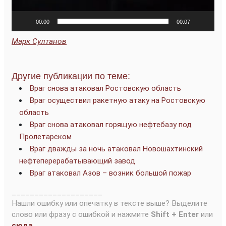
00:00
00:07
Марк Султанов
Другие публикации по теме:
Враг снова атаковал Ростовскую область
Враг осуществил ракетную атаку на Ростовскую
область
Враг снова атаковал горящую нефтебазу под
Пролетарском
Враг дважды за ночь атаковал Новошахтинский
нефтеперерабатывающий завод
Враг атаковал Азов – возник большой пожар
____________________
Нашли ошибку или опечатку в тексте выше? Выделите
слово или фразу с ошибкой и нажмите
Shift + Enter
или
сюда
.