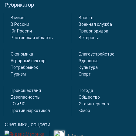
Рубрикатор
В мире
Власть
В России
Военная служба
Юг России
Правопорядок
Ростовская область
Ветераны
Экономика
Благоустройство
Аграрный сектор
Здоровье
Потребрынок
Культура
Туризм
Спорт
Происшествия
Погода
Безопасность
Общество
ГО и ЧС
Это интересно
Против наркотиков
Юмор
Счетчики, соцсети