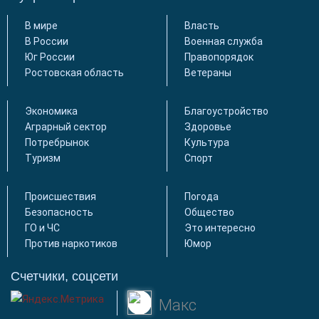
В мире
Власть
В России
Военная служба
Юг России
Правопорядок
Ростовская область
Ветераны
Экономика
Благоустройство
Аграрный сектор
Здоровье
Потребрынок
Культура
Туризм
Спорт
Происшествия
Погода
Безопасность
Общество
ГО и ЧС
Это интересно
Против наркотиков
Юмор
Счетчики, соцсети
Макс