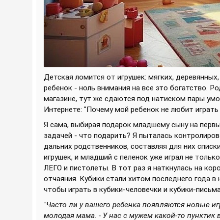
Детская ломится от игрушек: мягких, деревянных
ребенок - ноль внимания на все это богатство. Р
магазине, тут же сдаются под натиском пары ум
Интернете: "Почему мой ребенок не любит играть в
Я сама, выбирая подарок младшему сыну на перв
задачей - что подарить? Я пыталась контролирова
дальних родственников, составляя для них списки
игрушек, и младший с пеленок уже играл не тольк
ЛЕГО и пистолеты. В тот раз я наткнулась на ко
отчаяния. Кубики стали хитом последнего года в 
чтобы играть в кубики-человечки и кубики-письма
"Часто ли у вашего ребенка появляются новые и
молодая мама. - У нас с мужем какой-то пунктик в