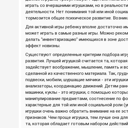
играть со вчерашними игрушками, но в реальност
деятельности. Нет понимания той или иной социа
тормозится общее психическое развитие. Возни
Для активной игры ребенку вполне достаточно им
может играть в самые разные игры. Можно реком
делать "инвентаризацию" имеющихся в зоне досту
эффект новизны.
Существуют определенные критерии подбора игру
развития. Лучшей игрушкой считается та, котора
задействует воображение, мышление, память и в
сделанной из качественного материала. Так, груд
подвески, мобили, шуршащие мячики - эти игрушк
анализаторы, координацию движений. Детям ранне
машинки, куклы - это игрушки, с помощью котор
манипулирование предметами, соотнесение по фор
характерные для той или иной социальной роли (ук
игрушки очень важно обратить внимание на ее эс
признаков. Чем проще игрушка, тем лучше она для
та, которая обладает готовым набором действий 