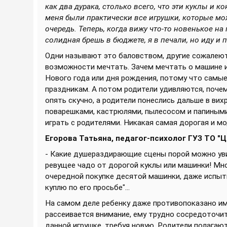
как два дурака, столько всего, что эти куклы и к
меня были практически все игрушки, которые мо
очередь. Теперь, когда вижу что-то новенькое на
солидная брешь в бюджете, я в печали, но иду и п
Одни называют это баловством, другие сожалеют,
возможности мечтать. Зачем мечтать о машине ил
Нового года или дня рождения, потому что самы
праздникам. А потом родители удивляются, почему
опять скучно, а родители понеслись дальше в ви
поварешками, кастрюлями, пылесосом и папиными 
играть с родителями. Никакая самая дорогая и м
Егорова Татьяна, педагог-психолог ГУЗ ТО "
- Какие душераздирающие сцены порой можно уви
ревущее чадо от дорогой куклы или машинки! Мно
очередной покупке десятой машинки, даже испыты
куплю по его просьбе"...
На самом деле ребенку даже противопоказано име
рассеивается внимание, ему трудно сосредоточит
данной игрушке, требуя новую. Родители полагают