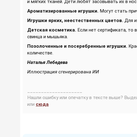
и мягких тканей. Дети любят засовывать их в нос 
Ароматизированные игрушки.
Могут стать прич
Игрушки ярких, неестественных цветов.
Для и
Детская косметика.
Если нет сертификата, то 
свинца и мышьяка.
Позолоченные и посеребренные игрушки.
Кра
количестве.
Наталья Лебедева
Иллюстрация сгенерирована ИИ
____________________
Нашли ошибку или опечатку в тексте выше? Выде
или
сюда
.