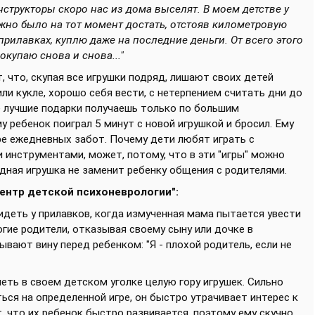
онструкторы скоро нас из дома выселят. В моем детстве у
жно было на тот момент достать, отстояв километровую
 прилавках, куплю даже на последние деньги. От всего этого
окупаю снова и снова..."
 что, скупая все игрушки подряд, лишают своих детей
и кукле, хорошо себя вести, с нетерпением считать дни до
е лучшие подарки получаешь только по большим
 ребенок поиграл 5 минут с новой игрушкой и бросил. Ему
хре ежедневных забот. Почему дети любят играть с
инструментами, может, потому, что в эти "игры" можно
одная игрушка не заменит ребенку общения с родителями.
Центр детской психоневрологии":
деть у прилавков, когда измученная мама пытается увести
гие родители, отказывая своему сыну или дочке в
вают вину перед ребенком: "Я - плохой родитель, если не
ть в своем детском уголке целую гору игрушек. Сильно
ься на определенной игре, он быстро утрачивает интерес к
, что их ребенок быстро развивается, поэтому ему скучно