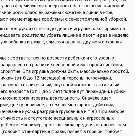
и у него формируется поверхностное отношение к игровой
льной роли, слабо выражены сюжетные линии в игре,
кают элементарные проблемы с самостоятельной уборкой.
еть под рукой от пяти до десяти игрушек, с которыми он
ендовать родителям убрать лишние в пакет и раз в неделю
па ребенка игрушек, заменяя одни на другие и сохраняя
шек соответственно возрасту ребенка и его уровню
я направлена на развитие сенсорной и моторной системы,
осприятие. Эта игрушка должна быть максимально простой,
ничкам (от 0 до 12 месяцев) интересны погремушки,
и развивают зрительный, слуховой и кожно-тактильный
го возраста (от 1 до 3 лет) подойдут пирамидки, кубики,
ых можно организовать деятельность. Сначала идет
ме, цвету, величине, затем элементарные действия,
ачивание куклы, разгрузка грузовичка и т.д.). При выборе
тетичность и отсутствие асоциальных и агрессивных
 ребенка. Например, простая кукла предпочтительнее, чем
(говорит стандартные фразы, писает в горшок, требует