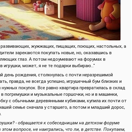
, развивающих, жужжащих, пищащих, поющих, настольных, а
одители зарекаются покупать новые, но, оказавшись в
оляющих глаз. А потом недоумевают на форумах в
 игрушки, может, я не те подарки выбираю..."
ый день рождения, столкнулась с почти неразрешимой
ть, правда, не всегда успешно, игрушечный бум близких и
 нужных покупок. Все равно квартира превратилась в склад
о в погремушки и музыкальные горшочки, но и в машинки,
робку с обычными деревянными кубиками, купила их почти от
нашей семье сначала у старшего, а потом и младший дорос,
.
грушки? - обращается к собеседницам на детском форуме
 этом вопросе, не наигрались, что ли, в детстве. Покупаем,