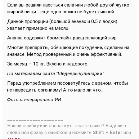
Если вы решили наесться сала или любой другой жутко
жирной пищи - ещё одна ложка не будет лишней.
Данной пропорции (большой ананас и 0,5 л водки)
хватает примерно на месяц.
Ананас содержит бромелайн, расщепляющий жир.
Многие препараты, обещающие похудение, сделаны на
ананасе. Метод проверенный и очень эффективный.
За месяц – 10 кг. Вкусно и недорого.
По материалам сайта "Шедеврыкулинарии"
Перед употреблением посоветуйтесь с врачом, чтобы
не навредить организму! А то мало ли что...
Фото сгенерировано ИИ
____________________
Нашли ошибку или опечатку в тексте выше? Выделите
слово или фразу с ошибкой и нажмите
Shift + Enter
или