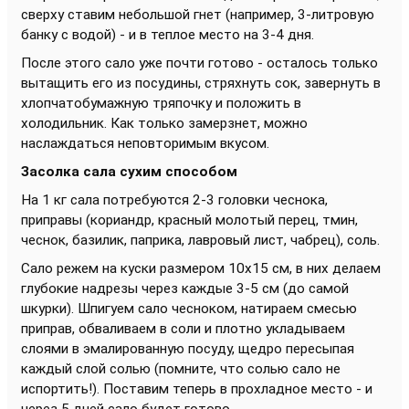
сверху ставим небольшой гнет (например, 3-литровую
банку с водой) - и в теплое место на 3-4 дня.
После этого сало уже почти готово - осталось только
вытащить его из посудины, стряхнуть сок, завернуть в
хлопчатобумажную тряпочку и положить в
холодильник. Как только замерзнет, можно
наслаждаться неповторимым вкусом.
Засолка сала сухим способом
На 1 кг сала потребуются 2-3 головки чеснока,
приправы (кориандр, красный молотый перец, тмин,
чеснок, базилик, паприка, лавровый лист, чабрец), соль.
Сало режем на куски размером 10х15 см, в них делаем
глубокие надрезы через каждые 3-5 см (до самой
шкурки). Шпигуем сало чесноком, натираем смесью
приправ, обваливаем в соли и плотно укладываем
слоями в эмалированную посуду, щедро пересыпая
каждый слой солью (помните, что солью сало не
испортить!). Поставим теперь в прохладное место - и