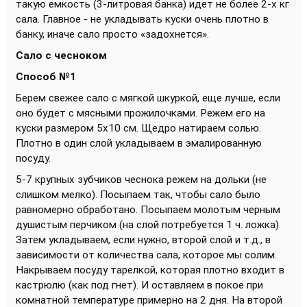
такую емкость (3-литровая банка) идет не более 2-х кг
сала. Главное - не укладывать куски очень плотно в
банку, иначе сало просто «задохнется».
Сало с чесноком
Способ №1
Берем свежее сало с мягкой шкуркой, еще лучше, если
оно будет с мясными прожилочками. Режем его на
куски размером 5х10 см. Щедро натираем солью.
Плотно в один слой укладываем в эмалированную
посуду.
5-7 крупных зубчиков чеснока режем на дольки (не
слишком мелко). Посыпаем так, чтобы сало было
равномерно обработано. Посыпаем молотым черным
душистым перчиком (на слой потребуется 1 ч. ложка).
Затем укладываем, если нужно, второй слой и т.д., в
зависимости от количества сала, которое мы солим.
Накрываем посуду тарелкой, которая плотно входит в
кастрюлю (как под гнет). И оставляем в покое при
комнатной температуре примерно на 2 дня. На второй