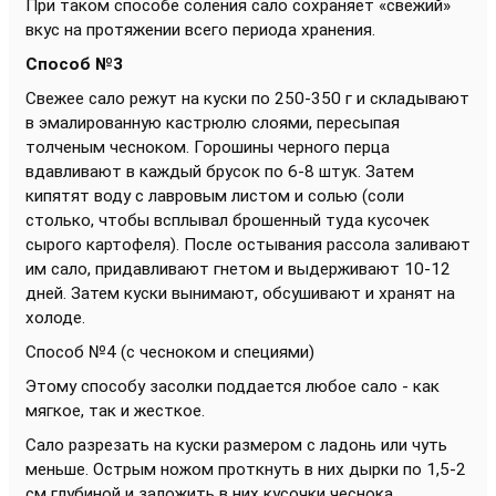
При таком способе соления сало сохраняет «свежий»
вкус на протяжении всего периода хранения.
Способ №3
Свежее сало режут на куски по 250-350 г и складывают
в эмалированную кастрюлю слоями, пересыпая
толченым чесноком. Горошины черного перца
вдавливают в каждый брусок по 6-8 штук. Затем
кипятят воду с лавровым листом и солью (соли
столько, чтобы всплывал брошенный туда кусочек
сырого картофеля). После остывания рассола заливают
им сало, придавливают гнетом и выдерживают 10-12
дней. Затем куски вынимают, обсушивают и хранят на
холоде.
Способ №4 (с чесноком и специями)
Этому способу засолки поддается любое сало - как
мягкое, так и жесткое.
Сало разрезать на куски размером с ладонь или чуть
меньше. Острым ножом проткнуть в них дырки по 1,5-2
см глубиной и заложить в них кусочки чеснока