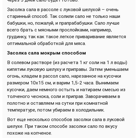
через 5 дней сало будет готово.
Засолка сала в рассоле с луковой шелухой – очень
старинный способ. Так солили сало не только наши
бабушки, но, пожалуй, и прапрабабушки. Сало лучше
всего брать с мясными прослойками, например,
грудинку, так как такое легкое приваривание является
оптимальной обработкой для мяса.
Засолка сала мокрым способом
В солевом растворе (из расчета 1 кг соли на 1 л воды)
кипятим луковую шелуху и приправы. Затем уменьшаем
огонь, кладем в рассол сало, нарезанное на кусочки
размером 10x15 см, и варим 1,5-2 часа. Вынимаем
кусочки, даем немного остыть и натираем смесью из
толченого чеснока, соли и приправ. Заворачиваем в
полотно и оставляем на сутки при комнатной
температуре, потом убираем в холодильник.
Вот еще несколько способов засолки сала в луковой
шелухе. При таком способе засолки сало по вкусу
похоже на копченое.