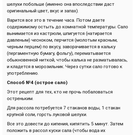
шелухи побольше (именно она впоследствии даст
оригинальный цвет, вкус и запах).
Варится все это в течение часа. Потом даете
содержимому остыть до комнатной температуры. Сало
вынимается из кастрюли, шпигуется (натирается
давленым) чесноком, перчится (молотым красным,
черным перцем) по вкусу, заворачивается в кальку
(пергаментную бумагу, фольгу), перематывается
обыкновенной ниткой, чтобы калька не разматывалась,
и кладется в морозильник. Через сутки сало готово к
употреблению.
Способ №4 (острое сало)
Этот рецепт для тех, кто не прочь побаловаться
остреньким.
Для рассола потребуется 7 стаканов воды, 1 стакан
крупной соли, горсть луковой шелухи.
Все это довести до кипения, кипятить 5 минут. Затем
положить в рассол куски сала (чтобы вода их