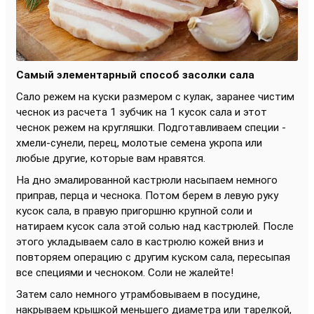
Самый элементарный способ засолки сала
Сало режем на куски размером с кулак, заранее чистим
чеснок из расчета 1 зубчик на 1 кусок сала и этот
чеснок режем на кругляшки. Подготавливаем специи -
хмели-сунели, перец, молотые семена укропа или
любые другие, которые вам нравятся.
На дно эмалированной кастрюли насыпаем немного
приправ, перца и чеснока. Потом берем в левую руку
кусок сала, в правую пригоршню крупной соли и
натираем кусок сала этой солью над кастрюлей. После
этого укладываем сало в кастрюлю кожей вниз и
повторяем операцию с другим куском сала, пересыпая
все специями и чесноком. Соли не жалейте!
Затем сало немного утрамбовываем в посудине,
накрываем крышкой меньшего диаметра или тарелкой,