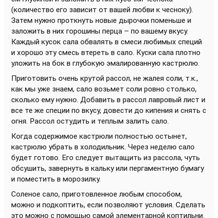
(количество его зависит от вашей любви к чесноку).
Затем нужно проткнуть новые дырочки поменьше и
заложить в них горошины перца – по вашему вкусу.
Каждый кусок сала обвалять в смеси любимых специй
и хорошо эту смесь втереть в сало. Куски сала плотно
уложить на бок в глубокую эмалированную кастрюлю.
Приготовить очень крутой рассол, не жалея соли, т.к.,
как мы уже знаем, сало возьмет соли ровно столько,
сколько ему нужно. Добавить в рассол лавровый лист и
все те же специи по вкусу, довести до кипения и снять с
огня. Рассол остудить и теплым залить сало.
Когда содержимое кастрюли полностью остынет,
кастрюлю убрать в холодильник. Через неделю сало
будет готово. Его следует вытащить из рассола, чуть
обсушить, завернуть в кальку или пергаментную бумагу
и поместить в морозилку.
Соленое сало, приготовленное любым способом,
можно и подкоптить, если позволяют условия. Сделать
это можно с помощью самой элементарной коптильни.